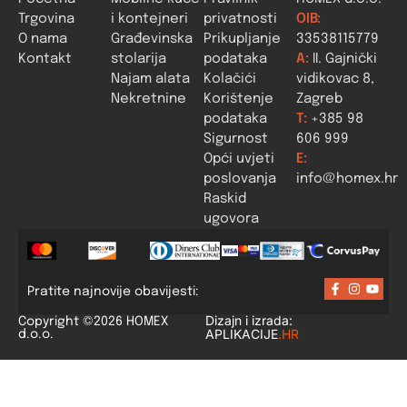
Trgovina
i kontejneri
privatnosti
OIB:
O nama
Građevinska
Prikupljanje
33538115779
Kontakt
stolarija
podataka
A:
II. Gajnički
Najam alata
Kolačići
vidikovac 8,
Nekretnine
Korištenje
Zagreb
podataka
T:
+385 98
Sigurnost
606 999
Opći uvjeti
E:
poslovanja
info@homex.hr
Raskid
ugovora
Pratite najnovije obavijesti:
Dizajn i izrada:
Copyright ©2026 HOMEX
APLIKACIJE
.HR
d.o.o.