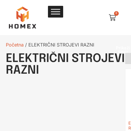
0
Početna
/ ELEKTRIČNI STROJEVI RAZNI
Prikaži
filter
ELEKTRIČNI STROJEVI
RAZNI
E
R