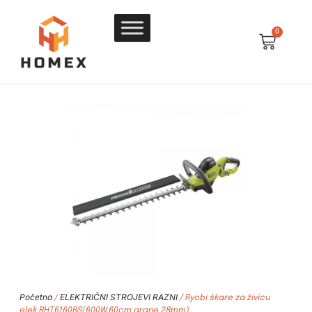
0
Početna
ELEKTRIČNI STROJEVI RAZNI
/
/ Ryobi škare za živicu
elek.RHT6160RS(600W,60cm,grane 28mm)