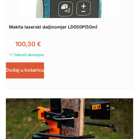
Makita laserski daljinomjer LD050P(50m)
100,30
€
Odmah dostupno
Dodaj u košaricu