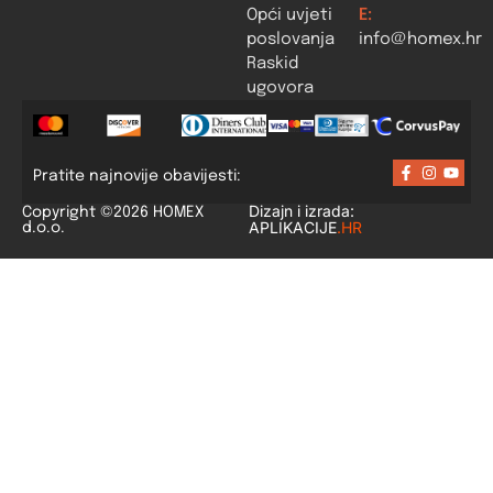
Opći uvjeti
E:
poslovanja
info@homex.hr
Raskid
ugovora
Pratite najnovije obavijesti:
Dizajn i izrada:
Copyright ©2026 HOMEX
APLIKACIJE
.HR
d.o.o.