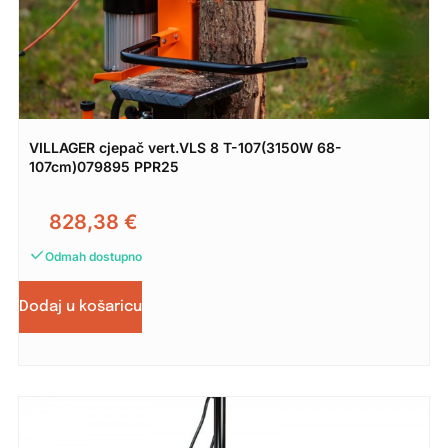
VILLAGER cjepač vert.VLS 8 T-107(3150W 68-
107cm)079895 PPR25
828,38
€
Odmah dostupno
Dodaj u košaricu