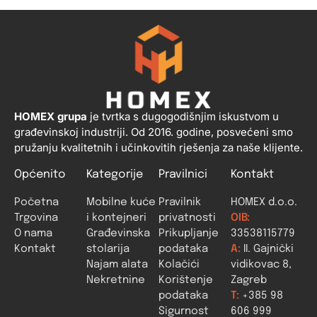
HOMEX grupa
je tvrtka s dugogodišnjim iskustvom u
građevinskoj industriji. Od 2016. godine, posvećeni smo
pružanju kvalitetnih i učinkovitih rješenja za naše klijente.
Općenito
Kategorije
Pravilnici
Kontakt
Početna
Mobilne kuće
Pravilnik
HOMEX d.o.o.
Trgovina
i kontejneri
privatnosti
OIB:
O nama
Građevinska
Prikupljanje
33538115779
Kontakt
stolarija
podataka
A:
II. Gajnički
Najam alata
Kolačići
vidikovac 8,
Nekretnine
Korištenje
Zagreb
podataka
T:
+385 98
Sigurnost
606 999