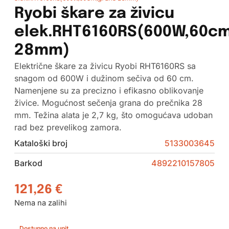
Ryobi škare za živicu
elek.RHT6160RS(600W,60c
28mm)
Električne škare za živicu Ryobi RHT6160RS sa
snagom od 600W i dužinom sečiva od 60 cm.
Namenjene su za precizno i efikasno oblikovanje
živice. Mogućnost sečenja grana do prečnika 28
mm. Težina alata je 2,7 kg, što omogućava udoban
rad bez prevelikog zamora.
Kataloški broj
5133003645
Barkod
4892210157805
121,26
€
Nema na zalihi
Dostupno na upit