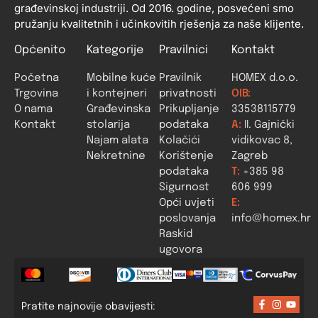
građevinskoj industriji. Od 2016. godine, posvećeni smo
pružanju kvalitetnih i učinkovitih rješenja za naše klijente.
Općenito
Kategorije
Pravilnici
Kontakt
Početna
Mobilne kuće
Pravilnik
HOMEX d.o.o.
Trgovina
i kontejneri
privatnosti
OIB:
O nama
Građevinska
Prikupljanje
33538115779
Kontakt
stolarija
podataka
A:
II. Gajnički
Najam alata
Kolačići
vidikovac 8,
Nekretnine
Korištenje
Zagreb
podataka
T:
+385 98
Sigurnost
606 999
Opći uvjeti
E:
poslovanja
info@homex.hr
Raskid
ugovora
Pratite najnovije obavijesti: