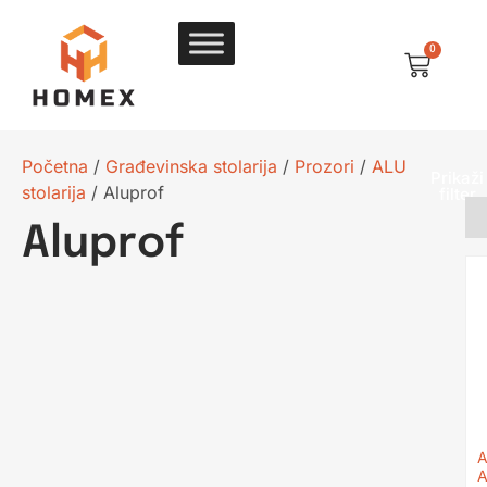
0
Početna
/
Građevinska stolarija
/
Prozori
/
ALU
Prikaži
stolarija
/ Aluprof
filter
Aluprof
A