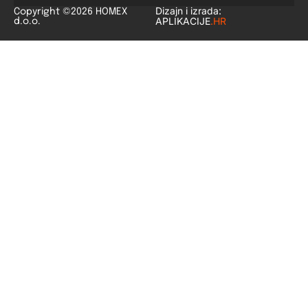
Dizajn i izrada:
Copyright ©2026 HOMEX
APLIKACIJE
.HR
d.o.o.