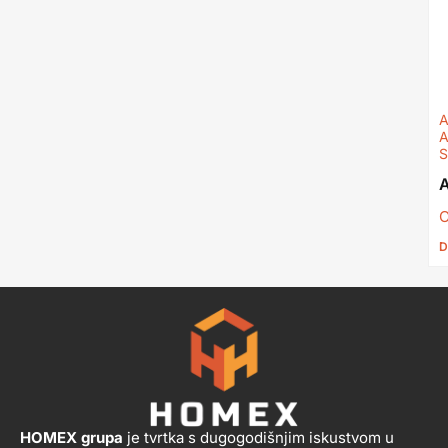
A
S
C
D
HOMEX grupa
je tvrtka s dugogodišnjim iskustvom u