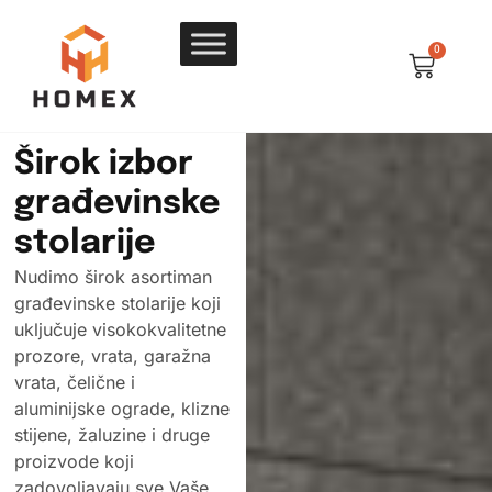
0
Širok izbor
građevinske
stolarije
Nudimo širok asortiman
građevinske stolarije koji
uključuje visokokvalitetne
prozore, vrata, garažna
vrata, čelične i
aluminijske ograde, klizne
stijene, žaluzine i druge
proizvode koji
zadovoljavaju sve Vaše