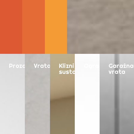
Prozori
Vrata
Klizni
Ograde
Garažna
sustavi
vrata