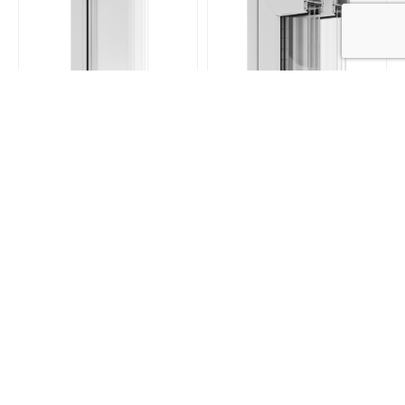
EvolutionDrive Plus +
EvolutionDrive 82
Dostupno na upit
Dostupno na upit
Provjeri ponudu
ALU klizni sustavi