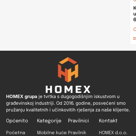
K
u
C
D
HOMEX grupa
je tvrtka s dugogodišnjim iskustvom u
građevinskoj industriji. Od 2016. godine, posvećeni smo
pružanju kvalitetnih i učinkovitih rješenja za naše klijente.
Općenito
Kategorije
Pravilnici
Kontakt
Početna
Mobilne kuće
Pravilnik
HOMEX d.o.o.