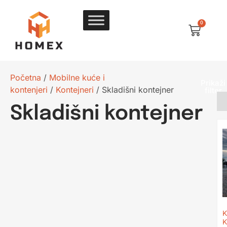
0
Početna
/
Mobilne kuće i
Prikaži
kontenjeri
/
Kontejneri
/ Skladišni kontejner
filter
Skladišni kontejner
K
K