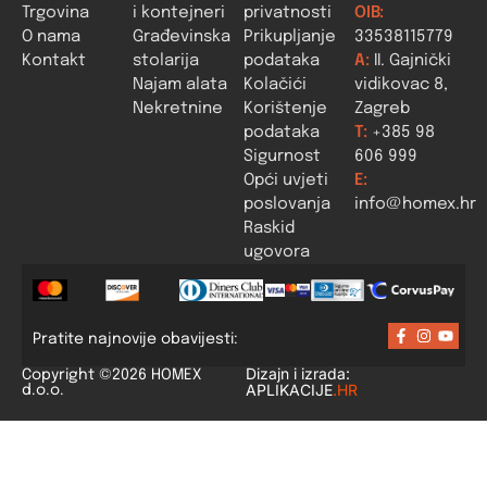
Trgovina
i kontejneri
privatnosti
OIB:
O nama
Građevinska
Prikupljanje
33538115779
Kontakt
stolarija
podataka
A:
II. Gajnički
Najam alata
Kolačići
vidikovac 8,
Nekretnine
Korištenje
Zagreb
podataka
T:
+385 98
Sigurnost
606 999
Opći uvjeti
E:
poslovanja
info@homex.hr
Raskid
ugovora
Pratite najnovije obavijesti:
Dizajn i izrada:
Copyright ©2026 HOMEX
APLIKACIJE
.HR
d.o.o.