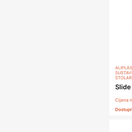
ALIPLA
SUSTAV
STOLAR
Slide
Cijena 
Dostupn