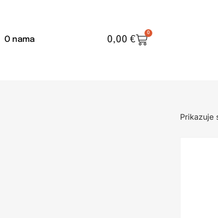
0
0,00
€
O nama
Prikazuje 