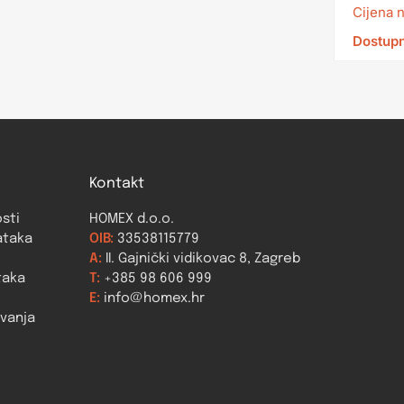
Cijena 
Dostupn
Kontakt
osti
HOMEX d.o.o.
ataka
OIB:
33538115779
A:
II. Gajnički vidikovac 8, Zagreb
taka
T:
+385 98 606 999
E:
info@homex.hr
ovanja