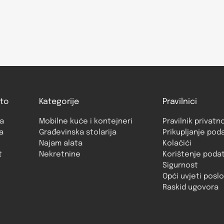
to
Kategorije
Pravilnici
a
Mobilne kuće i kontejneri
Pravilnik privatn
a
Građevinska stolarija
Prikupljanje pod
Najam alata
Kolačići
t
Nekretnine
Korištenje poda
Sigurnost
Opći uvjeti posl
Raskid ugovora