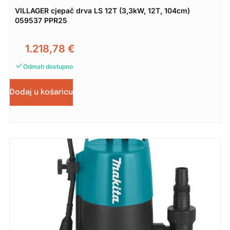
VILLAGER cjepač drva LS 12T (3,3kW, 12T, 104cm)
059537 PPR25
1.218,78
€
Odmah dostupno
Dodaj u košaricu