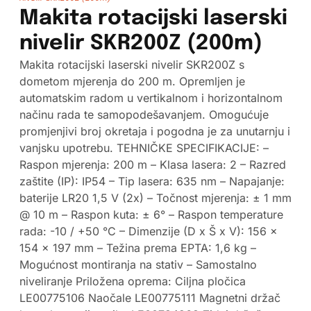
Makita rotacijski laserski
nivelir SKR200Z (200m)
Makita rotacijski laserski nivelir SKR200Z s
dometom mjerenja do 200 m. Opremljen je
automatskim radom u vertikalnom i horizontalnom
načinu rada te samopodešavanjem. Omogućuje
promjenjivi broj okretaja i pogodna je za unutarnju i
vanjsku upotrebu. TEHNIČKE SPECIFIKACIJE: –
Raspon mjerenja: 200 m – Klasa lasera: 2 – Razred
zaštite (IP): IP54 – Tip lasera: 635 nm – Napajanje:
baterije LR20 1,5 V (2x) – Točnost mjerenja: ± 1 mm
@ 10 m – Raspon kuta: ± 6° – Raspon temperature
rada: -10 / +50 °C – Dimenzije (D x Š x V): 156 x
154 x 197 mm – Težina prema EPTA: 1,6 kg –
Mogućnost montiranja na stativ – Samostalno
niveliranje Priložena oprema: Ciljna pločica
LE00775106 Naočale LE00775111 Magnetni držač