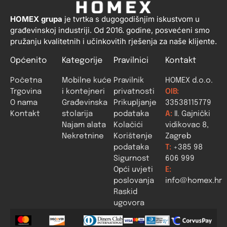
HOMEX grupa
je tvrtka s dugogodišnjim iskustvom u
građevinskoj industriji. Od 2016. godine, posvećeni smo
pružanju kvalitetnih i učinkovitih rješenja za naše klijente.
Općenito
Kategorije
Pravilnici
Kontakt
Početna
Mobilne kuće
Pravilnik
HOMEX d.o.o.
Trgovina
i kontejneri
privatnosti
OIB:
O nama
Građevinska
Prikupljanje
33538115779
Kontakt
stolarija
podataka
A:
II. Gajnički
Najam alata
Kolačići
vidikovac 8,
Nekretnine
Korištenje
Zagreb
podataka
T:
+385 98
Sigurnost
606 999
Opći uvjeti
E:
poslovanja
info@homex.hr
Raskid
ugovora