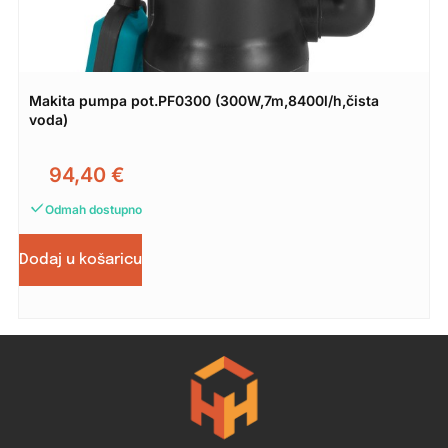
Makita pumpa pot.PF0300 (300W,7m,8400l/h,čista
voda)
94,40
€
Odmah dostupno
Dodaj u košaricu