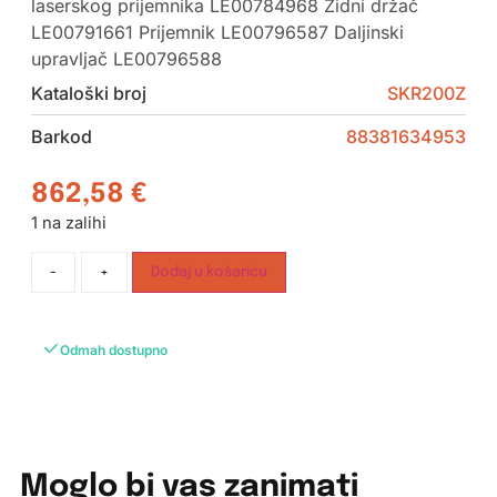
laserskog prijemnika LE00784968 Zidni držač
LE00791661 Prijemnik LE00796587 Daljinski
upravljač LE00796588
Kataloški broj
SKR200Z
Barkod
88381634953
862,58
€
1 na zalihi
-
+
Dodaj u košaricu
Odmah dostupno
Moglo bi vas zanimati