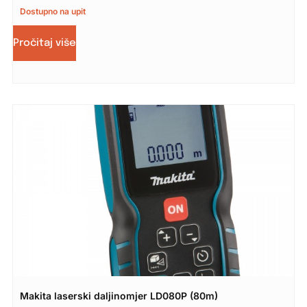
Dostupno na upit
Pročitaj više
Makita laserski daljinomjer LD080P (80m)