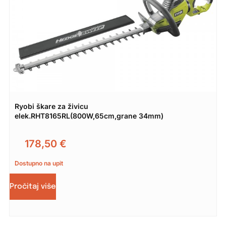
Ryobi škare za živicu
elek.RHT8165RL(800W,65cm,grane 34mm)
178,50
€
Dostupno na upit
Pročitaj više