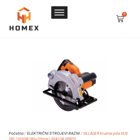
0
Početna
ELEKTRIČNI STROJEVI RAZNI
/
/ VILLAGER kružna pila VLN
185 (1500W,185x20mm) 054234 PPR25