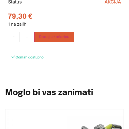
Status
AKCIJA
79,30
€
1 na zalihi
-
+
Dodaj u košaricu
Odmah dostupno
Moglo bi vas zanimati