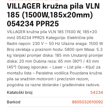
VILLAGER kružna pila VLN
185 (1500W,185x20mm)
054234 PPR25
VILLAGER kružna pila VLN 185 (1500 W, 185×20
mm) 054234 PPR25 Kategorija: Električne pile
Radni napon: 230 V ~ 50 Hz Ulazna snaga: 1500 W
Broj okretaja u praznom hodu: 5800 rpm Masa: 5.3
kg Vanjski promjer diska: 185 mm Unutarnji promjer
diska: 20 mm Dubina reza: 65 mm (90°) / 43 mm
(45°) Opseg isporuke: – Laser – List pile – Ključ za
montažu lista – Paralelna vodilica Pouzdana kružna
pila sa snažnim motorom i preciznim rezom,
pogodna za razne stolarske i građevinske radove.
Kataloški broj
54234
Barkod
8605032610092