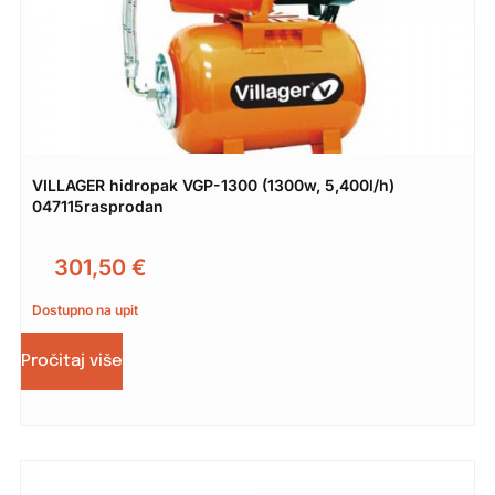
VILLAGER hidropak VGP-1300 (1300w, 5,400l/h)
047115rasprodan
301,50
€
Dostupno na upit
Pročitaj više