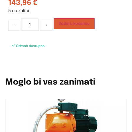
143,96
€
5 na zalihi
Dodaj u košaricu
-
+
Odmah dostupno
Moglo bi vas zanimati