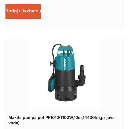
Dodaj u košaricu
Makita pumpa pot.PF1010(1100W,10m,14400l/h,prljava
voda)