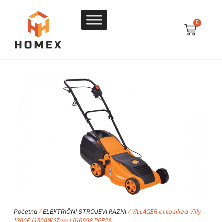
0
Početna
ELEKTRIČNI STROJEVI RAZNI
/
/ VILLAGER el.kosilica Villy
1300E (1300W,37cm) 016998 PPR25