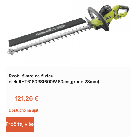
Ryobi škare za živicu
elek.RHT6160RS(600W,60cm,grane 28mm)
121,26
€
Dostupno na upit
Pročitaj više