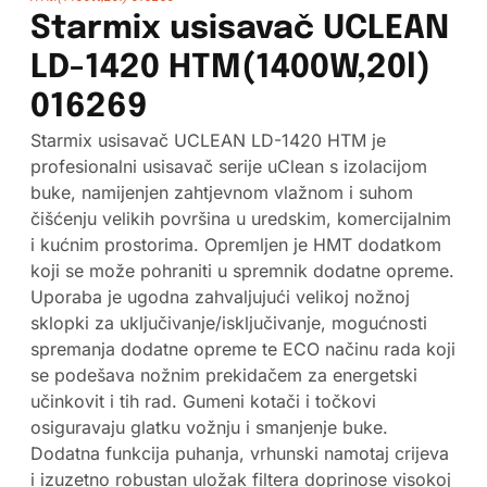
Starmix usisavač UCLEAN
LD-1420 HTM(1400W,20l)
016269
Starmix usisavač UCLEAN LD-1420 HTM je
profesionalni usisavač serije uClean s izolacijom
buke, namijenjen zahtjevnom vlažnom i suhom
čišćenju velikih površina u uredskim, komercijalnim
i kućnim prostorima. Opremljen je HMT dodatkom
koji se može pohraniti u spremnik dodatne opreme.
Uporaba je ugodna zahvaljujući velikoj nožnoj
sklopki za uključivanje/isključivanje, mogućnosti
spremanja dodatne opreme te ECO načinu rada koji
se podešava nožnim prekidačem za energetski
učinkovit i tih rad. Gumeni kotači i točkovi
osiguravaju glatku vožnju i smanjenje buke.
Dodatna funkcija puhanja, vrhunski namotaj crijeva
i izuzetno robustan uložak filtera doprinose visokoj