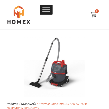
0
Početna
USISAVAČI
/
/ Starmix usisavač UCLEAN LD-1420
HTM(1400W,20l) 016269