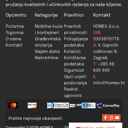
pružanju kvalitetnih i učinkovitih rješenja za naše klijente.
Općenito
Kategorije
Pravilnici
Kontakt
Početna
Mobilne kuće
Pravilnik
HOMEX d.o.o.
Trgovina
i kontejneri
privatnosti
OIB:
O nama
Građevinska
Prikupljanje
33538115779
Kontakt
stolarija
podataka
A:
II. Gajnički
Najam alata
Kolačići
vidikovac 8,
Nekretnine
Korištenje
Zagreb
podataka
T:
+385 98
Sigurnost
606 999
Opći uvjeti
E:
poslovanja
info@homex.hr
Raskid
ugovora
Pratite najnovije obavijesti:
Dizajn i izrada:
Copyright ©2026 HOMEX