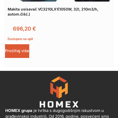
Makita usisavač VC3210LX1(1050W, 32l, 210m3/h,
autom.čišć.)
696,20
€
Dostupno na upit
Pročitaj više
HOMEX grupa
je tvrtka s dugogodišnjim iskustvom u
građevinskoj industriji. Od 2016. godine, posvećeni smo