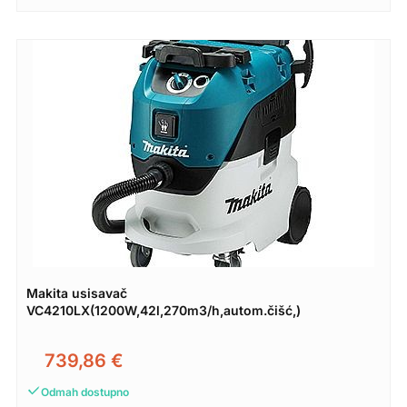
Makita usisavač
VC4210LX(1200W,42l,270m3/h,autom.čišć,)
739,86
€
Odmah dostupno