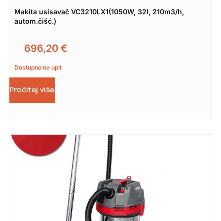
Makita usisavač VC3210LX1(1050W, 32l, 210m3/h,
autom.čišć.)
696,20
€
Dostupno na upit
Pročitaj više