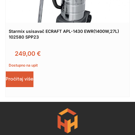
Starmix usisavač ECRAFT APL-1430 EWR(1400W,27L)
102580 SPP23
249,00
€
Dostupno na upit
Pročitaj više