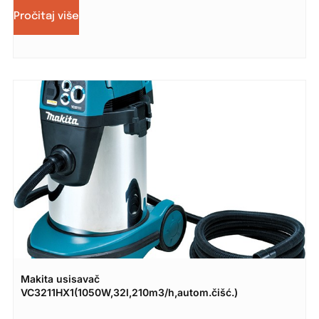
Pročitaj više
Makita usisavač
VC3211HX1(1050W,32l,210m3/h,autom.čišć.)