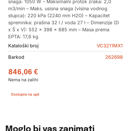
snaga: 1050 W – Maksimalni protok zraka: 2,0
m3/min – Maks. usisna snaga (visina vodnog
stupca): 220 kPa (2240 mm H2O) – Kapacitet
spremnika: prašina 32 l / voda 27 l – Dimenzije (D
x Š x V): 552 x 398 x 685 mm – Masa prema
EPTA: 17,6 kg
Kataloški broj
VC3211MX1
Barkod
262698
846,06
€
Nema na zalihi
Dostupno na upit
Moglo bi vas zanimati