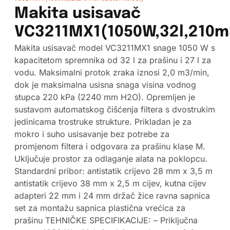
Makita usisavač
VC3211MX1(1050W,32l,210m3
Makita usisavač model VC3211MX1 snage 1050 W s
kapacitetom spremnika od 32 l za prašinu i 27 l za
vodu. Maksimalni protok zraka iznosi 2,0 m3/min,
dok je maksimalna usisna snaga visina vodnog
stupca 220 kPa (2240 mm H2O). Opremljen je
sustavom automatskog čišćenja filtera s dvostrukim
jedinicama trostruke strukture. Prikladan je za
mokro i suho usisavanje bez potrebe za
promjenom filtera i odgovara za prašinu klase M.
Uključuje prostor za odlaganje alata na poklopcu.
Standardni pribor: antistatik crijevo 28 mm x 3,5 m
antistatik crijevo 38 mm x 2,5 m cijev, kutna cijev
adapteri 22 mm i 24 mm držač žice ravna sapnica
set za montažu sapnica plastična vrećica za
prašinu TEHNIČKE SPECIFIKACIJE: – Priključna