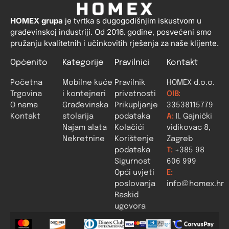
HOMEX grupa
je tvrtka s dugogodišnjim iskustvom u
građevinskoj industriji. Od 2016. godine, posvećeni smo
pružanju kvalitetnih i učinkovitih rješenja za naše klijente.
Općenito
Kategorije
Pravilnici
Kontakt
Početna
Mobilne kuće
Pravilnik
HOMEX d.o.o.
Trgovina
i kontejneri
privatnosti
OIB:
O nama
Građevinska
Prikupljanje
33538115779
Kontakt
stolarija
podataka
A:
II. Gajnički
Najam alata
Kolačići
vidikovac 8,
Nekretnine
Korištenje
Zagreb
podataka
T:
+385 98
Sigurnost
606 999
Opći uvjeti
E:
poslovanja
info@homex.hr
Raskid
ugovora