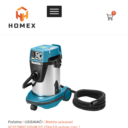
0
Početna
USISAVAČI
/
/ Makita usisavač
VC3211MX1(1050W,32l,210m3/h,autom.čišć.)