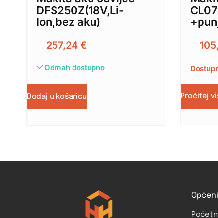
DFS250Z(18V,Li-
CL07
Ion,bez aku)
+punj
257,24
€
105
Odmah dostupno
Dostupn
Pročitaj v
Dodaj u košaricu
Općeni
Početn