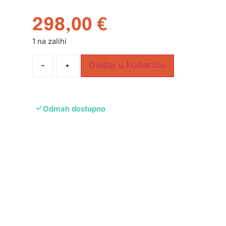
298,00
€
1 na zalihi
-
+
Dodaj u košaricu
Odmah dostupno