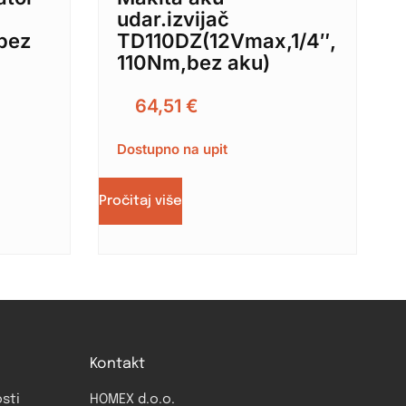
udar.izvijač
bez
TD110DZ(12Vmax,1/4″,
110Nm,bez aku)
64,51
€
Dostupno na upit
Pročitaj više
Kontakt
osti
HOMEX d.o.o.