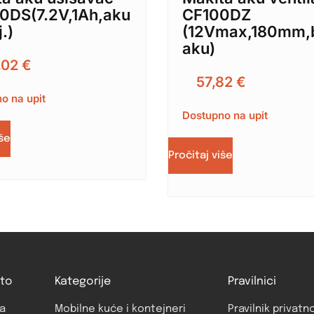
0DS(7.2V,1Ah,aku
CF100DZ
.)
(12Vmax,180mm,
aku)
,02
€
57,82
€
o na upit
Dostupno na upit
iše
Pročitaj više
to
Kategorije
Pravilnici
a
Mobilne kuće i kontejneri
Pravilnik privatn