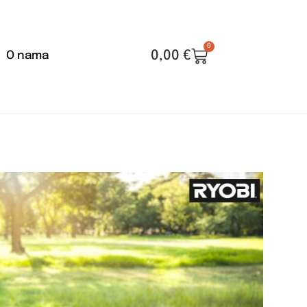
0
0,00
€
O nama