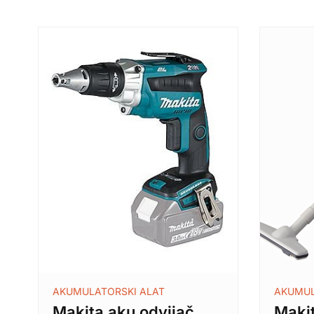
AKUMULATORSKI ALAT
AKUMUL
Makita aku odvijač
Maki