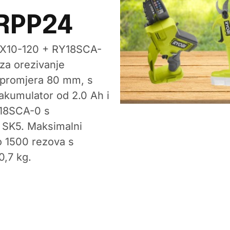
RPP24
PSX10-120 + RY18SCA-
 za orezivanje
promjera 80 mm, s
akumulator od 2.0 Ah i
Y18SCA-0 s
 SK5. Maksimalni
o 1500 rezova s
0,7 kg.