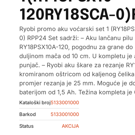
120RY18SCA-0)
Ryobi promo aku voćarski set 1 (RY18
0) RPP24 Set sadrži: – Aku lančanu pilu
RY18PSX10A-120, pogodnu za grane do 
duljinom mača od 10 cm. U kompletu je 
punjač. – Ryobi aku škare za rezanje R
kromiranom oštricom od kaljenog čelika
promjer rezanja je 25 mm. Moguće je d
baterijom od 1,5 Ah. Težina kompleta je 
Kataloški broj
5133001000
Barkod
5133001000
Status
AKCIJA