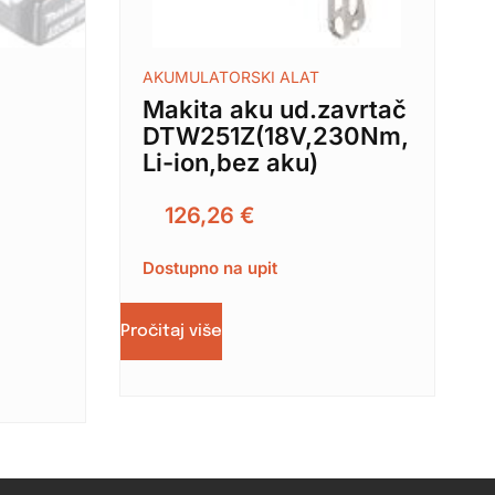
AKUMULATORSKI ALAT
Makita aku ud.zavrtač
DTW251Z(18V,230Nm,
Li-ion,bez aku)
126,26
€
Dostupno na upit
Pročitaj više