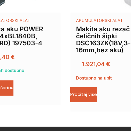
ATORSKI ALAT
AKUMULATORSKI ALAT
ta aku POWER
Makita aku rezač
(4xBL1840B,
čeličnih šipki
RD) 197503-4
DSC163ZK(18V,3-
16mm,bez aku)
5,40
€
1.921,04
€
h dostupno
Dostupno na upit
ošaricu
Pročitaj više