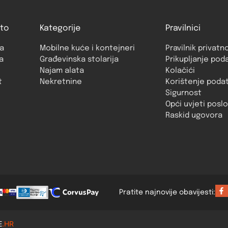
to
Kategorije
Pravilnici
a
Mobilne kuće i kontejneri
Pravilnik privatn
a
Građevinska stolarija
Prikupljanje pod
Najam alata
Kolačići
t
Nekretnine
Korištenje poda
Sigurnost
Opći uvjeti posl
Raskid ugovora
Pratite najnovije obavijesti:
E
.HR