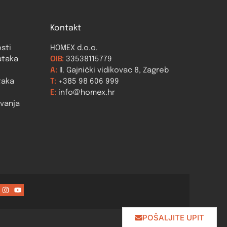
Kontakt
osti
HOMEX d.o.o.
ataka
OIB:
33538115779
A:
II. Gajnički vidikovac 8, Zagreb
taka
T:
+385 98 606 999
E:
info@homex.hr
ovanja
POŠALJITE UPIT