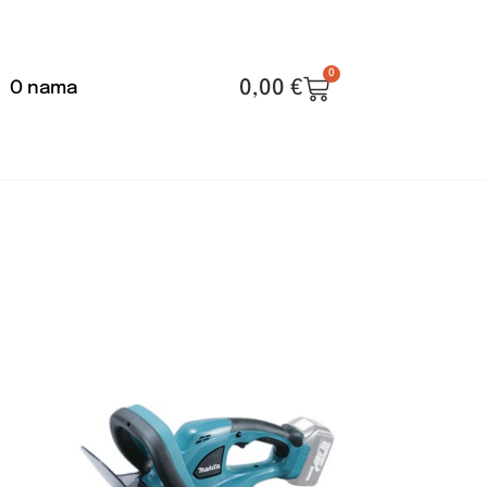
0
0,00
€
O nama