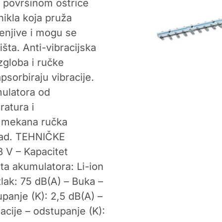
 površinom oštrice
nikla koja pruža
enjive i mogu se
ta. Anti-vibracijska
zgloba i ručke
psorbiraju vibracije.
mulatora od
atura i
a mekana ručka
ad. TEHNIČKE
 V – Kapacitet
sta akumulatora: Li-ion
lak: 75 dB(A) – Buka –
panje (K): 2,5 dB(A) –
racije – odstupanje (K):