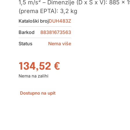
1,5 m/s² – Dimenzije (D x Š x V): 885 x
(prema EPTA): 3,2 kg
Kataloški broj
DUH483Z
Barkod
88381673563
Status
Nema više
134,52
€
Nema na zalihi
Dostupno na upit