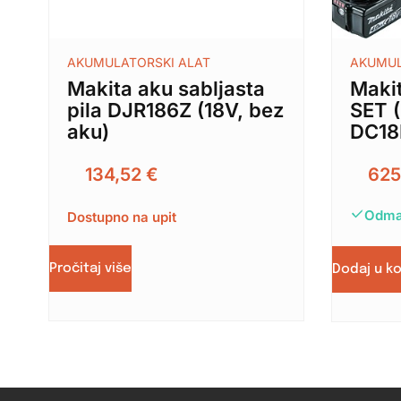
AKUMULATORSKI ALAT
AKUMUL
Makita aku sabljasta
Maki
pila DJR186Z (18V, bez
SET 
aku)
DC18
134,52
€
62
Odma
Dostupno na upit
Pročitaj više
Dodaj u k