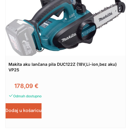
Makita aku lančana pila DUC122Z (18V,Li-ion,bez aku)
VP25
178,09
€
Odmah dostupno
Dodaj u košaricu