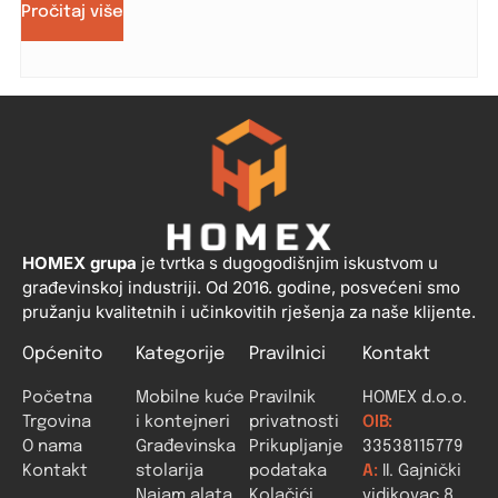
Pročitaj više
HOMEX grupa
je tvrtka s dugogodišnjim iskustvom u
građevinskoj industriji. Od 2016. godine, posvećeni smo
pružanju kvalitetnih i učinkovitih rješenja za naše klijente.
Općenito
Kategorije
Pravilnici
Kontakt
Početna
Mobilne kuće
Pravilnik
HOMEX d.o.o.
Trgovina
i kontejneri
privatnosti
OIB:
O nama
Građevinska
Prikupljanje
33538115779
Kontakt
stolarija
podataka
A:
II. Gajnički
Najam alata
Kolačići
vidikovac 8,