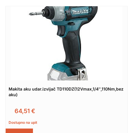
Makita aku udar.izvijač TD110DZ(12Vmax,1/4″,110Nm,bez
aku)
64,51
€
Dostupno na upit