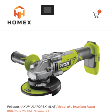
0
Početna
AKUMULATORSKI ALAT
/
/ Ryobi aku brusilica kutna
R18AG7-0(18V ONE,125mm,BL)