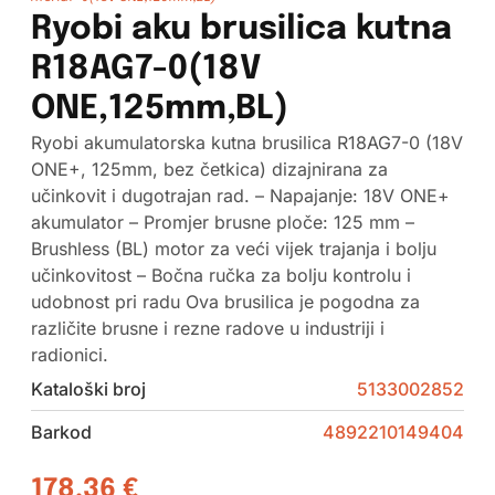
Ryobi aku brusilica kutna
R18AG7-0(18V
ONE,125mm,BL)
Ryobi akumulatorska kutna brusilica R18AG7-0 (18V
ONE+, 125mm, bez četkica) dizajnirana za
učinkovit i dugotrajan rad. – Napajanje: 18V ONE+
akumulator – Promjer brusne ploče: 125 mm –
Brushless (BL) motor za veći vijek trajanja i bolju
učinkovitost – Bočna ručka za bolju kontrolu i
udobnost pri radu Ova brusilica je pogodna za
različite brusne i rezne radove u industriji i
radionici.
Kataloški broj
5133002852
Barkod
4892210149404
178,36
€