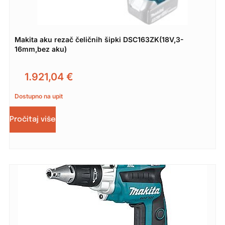
Makita aku rezač čeličnih šipki DSC163ZK(18V,3-
16mm,bez aku)
1.921,04
€
Dostupno na upit
Pročitaj više