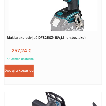
Makita aku odvijač DFS250Z(18V,Li-Ion,bez aku)
257,24
€
Odmah dostupno
Dodaj u košaricu