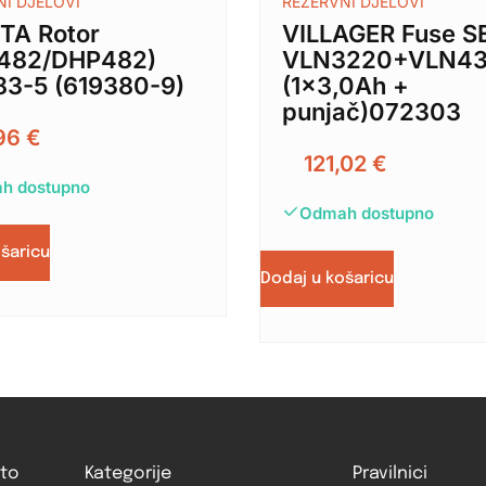
NI DJELOVI
REZERVNI DJELOVI
TA Rotor
VILLAGER Fuse S
482/DHP482)
VLN3220+VLN4
83-5 (619380-9)
(1×3,0Ah +
punjač)072303
96
€
121,02
€
h dostupno
Odmah dostupno
ošaricu
Dodaj u košaricu
to
Kategorije
Pravilnici