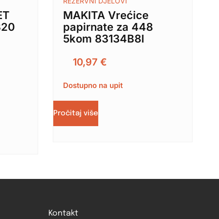
REZERVNI DJELOVI
ET
MAKITA Vrećice
320
papirnate za 448
5kom 83134B8I
10,97
€
Dostupno na upit
Pročitaj više
Kontakt