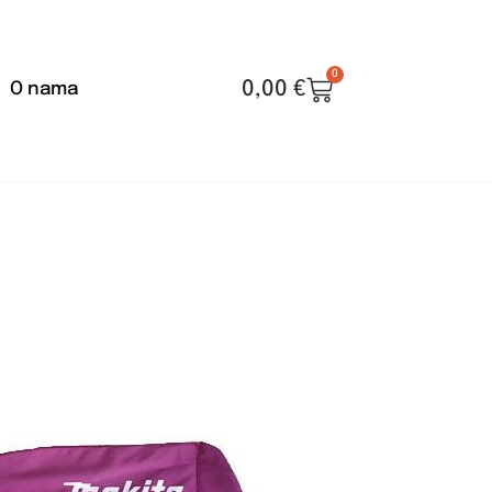
0
0,00
€
O nama