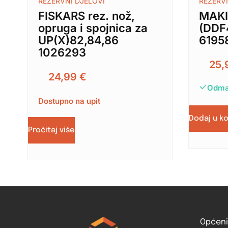
REZERVNI DJELOVI
REZERV
FISKARS rez. nož,
MAKI
opruga i spojnica za
(DDF
UP(X)82,84,86
6195
1026293
25,
24,99
€
Odma
Dostupno na upit
Dodaj u k
Pročitaj više
Općeni