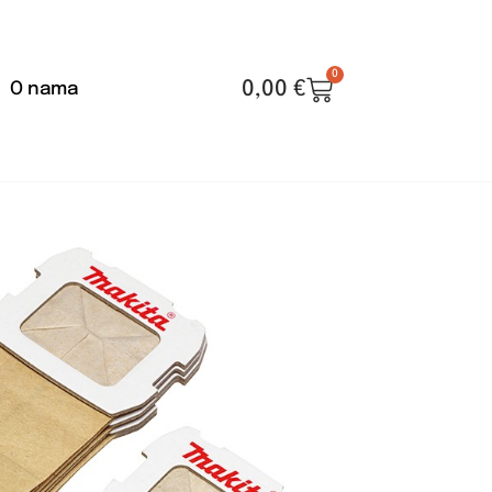
0
0,00
€
O nama