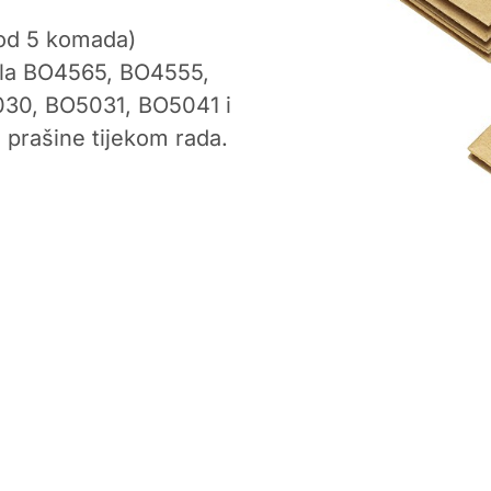
 od 5 komada)
ela BO4565, BO4555,
30, BO5031, BO5041 i
prašine tijekom rada.