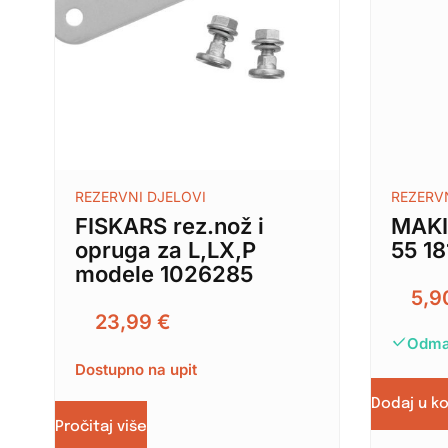
REZERVNI DJELOVI
REZERV
FISKARS rez.nož i
MAKI
opruga za L,LX,P
55 1
modele 1026285
5,
23,99
€
Odma
Dostupno na upit
Dodaj u k
Pročitaj više