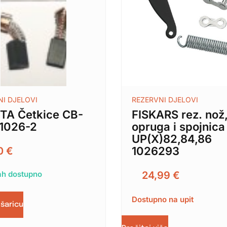
NI DJELOVI
REZERVNI DJELOVI
TA Četkice CB-
FISKARS rez. nož
81026-2
opruga i spojnica
UP(X)82,84,86
1026293
90
€
h dostupno
24,99
€
Dostupno na upit
ošaricu