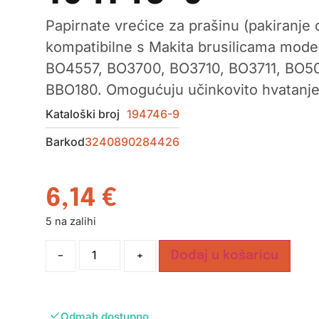
Papirnate vrećice za prašinu (pakiranje
kompatibilne s Makita brusilicama mod
BO4557, BO3700, BO3710, BO3711, BO50
BBO180. Omogućuju učinkovito hvatanje 
Kataloški broj
194746-9
Barkod
3240890284426
6,14
€
5 na zalihi
-
+
Dodaj u košaricu
Odmah dostupno