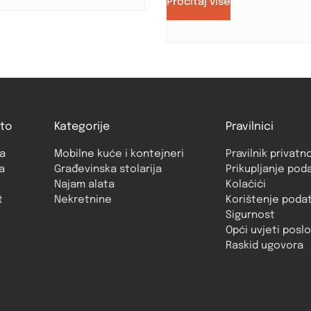
Pročitaj više
to
Kategorije
Pravilnici
a
Mobilne kuće i kontejneri
Pravilnik privatn
a
Građevinska stolarija
Prikupljanje pod
Najam alata
Kolačići
t
Nekretnine
Korištenje poda
Sigurnost
Opći uvjeti posl
Raskid ugovora