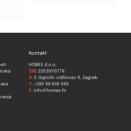
Kontakt
osti
HOMEX d.o.o.
ataka
OIB:
33538115779
A:
II. Gajnički vidikovac 8, Zagreb
taka
T:
+385 98 606 999
E:
info@homex.hr
ovanja