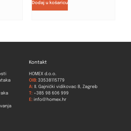
Dodaj u košaricu
Kontakt
osti
HOMEX d.o.o.
ataka
OIB:
33538115779
A:
II. Gajnički vidikovac 8, Zagreb
taka
T:
+385 98 606 999
E:
info@homex.hr
ovanja