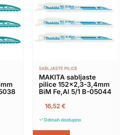
SABLJASTE PILICE
e
MAKITA sabljaste
,6mm
pilice 152×2,3-3,4mm
05038
BiM Fe,Al 5/1 B-05044
16,52
€
Odmah dostupno