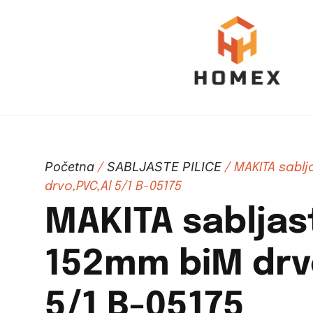
Početna
SABLJASTE PILICE
/
/ MAKITA sablj
drvo,PVC,Al 5/1 B-05175
MAKITA sabljast
152mm biM drv
5/1 B-05175