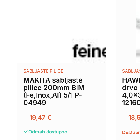
SABLJASTE PILICE
SABLJAS
MAKITA sabljaste
HAWE
pilice 200mm BiM
drvo
(Fe,Inox,Al) 5/1 P-
4,0×
04949
1216
19,47
€
18,
Odmah dostupno
Dostupn