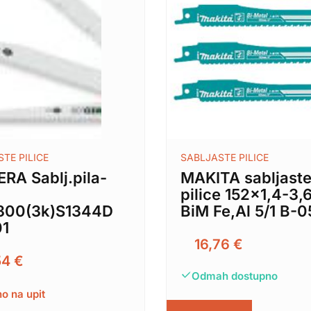
TE PILICE
SABLJASTE PILICE
RA Sablj.pila-
MAKITA sabljast
pilice 152×1,4-3
300(3k)S1344D
BiM Fe,Al 5/1 B-
01
16,76
€
54
€
Odmah dostupno
o na upit