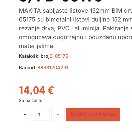
MAKITA sabljaste listove 152mm BiM drv
05175 su bimetalni listovi duljine 152 m
rezanje drva, PVC i aluminija. Pakiranje
omogućava dugotrajnu i pouzdanu uporab
materijalima.
Kataloški broj
B-05175
Barkod
88381204231
14,04
€
25 na zalihi
-
+
Dodaj u košaricu