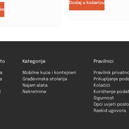
Dodaj u košaricu
iše
to
Kategorije
Pravilnici
a
Mobilne kuće i kontejneri
Pravilnik privatn
a
Građevinska stolarija
Prikupljanje pod
Najam alata
Kolačići
t
Nekretnine
Korištenje poda
Sigurnost
Opći uvjeti posl
Raskid ugovora