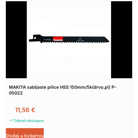
MAKITA sabljaste pilice HSS 150mm/5k(drvo,pl) P-
05022
11,56
€
Odmah dostupno
Dodaj u košaricu