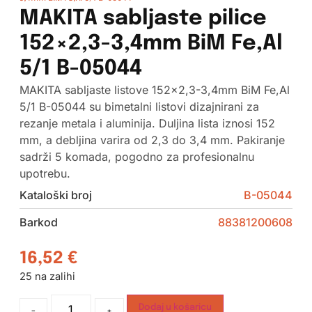
MAKITA sabljaste pilice
152×2,3-3,4mm BiM Fe,Al
5/1 B-05044
MAKITA sabljaste listove 152×2,3-3,4mm BiM Fe,Al
5/1 B-05044 su bimetalni listovi dizajnirani za
rezanje metala i aluminija. Duljina lista iznosi 152
mm, a debljina varira od 2,3 do 3,4 mm. Pakiranje
sadrži 5 komada, pogodno za profesionalnu
upotrebu.
Kataloški broj
B-05044
Barkod
88381200608
16,52
€
25 na zalihi
Dodaj u košaricu
-
+