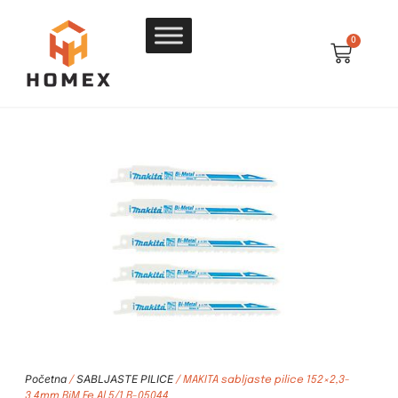
0
Početna
SABLJASTE PILICE
/
/ MAKITA sabljaste pilice 152×2,3-
3,4mm BiM Fe,Al 5/1 B-05044