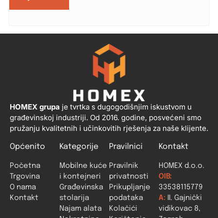
HOMEX grupa
je tvrtka s dugogodišnjim iskustvom u
građevinskoj industriji. Od 2016. godine, posvećeni smo
pružanju kvalitetnih i učinkovitih rješenja za naše klijente.
Općenito
Kategorije
Pravilnici
Kontakt
Početna
Mobilne kuće
Pravilnik
HOMEX d.o.o.
Trgovina
i kontejneri
privatnosti
OIB:
O nama
Građevinska
Prikupljanje
33538115779
Kontakt
stolarija
podataka
A:
II. Gajnički
Najam alata
Kolačići
vidikovac 8,