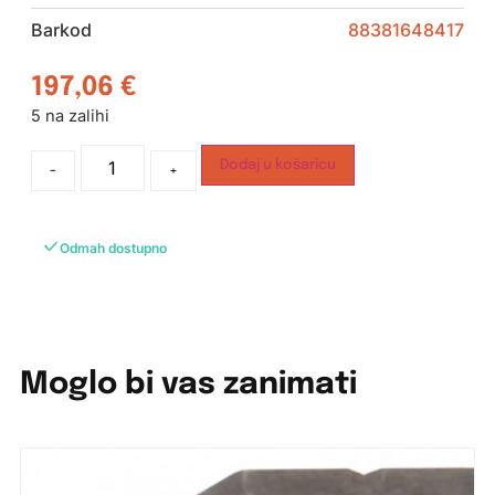
Barkod
88381648417
197,06
€
5 na zalihi
Dodaj u košaricu
-
+
Odmah dostupno
Moglo bi vas zanimati