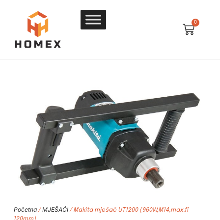
0
Početna
MJEŠAĆI
/
/ Makita mješač UT1200 (960W,M14,max.fi
120mm)