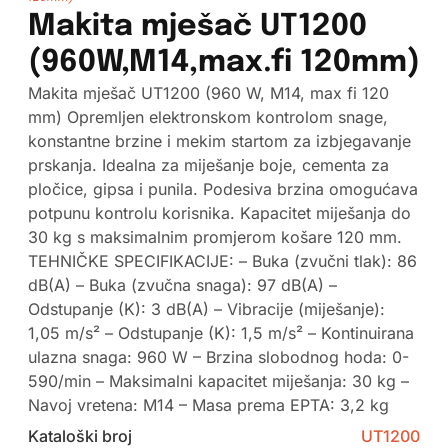
Makita mješač UT1200
(960W,M14,max.fi 120mm)
Makita mješač UT1200 (960 W, M14, max fi 120
mm) Opremljen elektronskom kontrolom snage,
konstantne brzine i mekim startom za izbjegavanje
prskanja. Idealna za miješanje boje, cementa za
pločice, gipsa i punila. Podesiva brzina omogućava
potpunu kontrolu korisnika. Kapacitet miješanja do
30 kg s maksimalnim promjerom košare 120 mm.
TEHNIČKE SPECIFIKACIJE: – Buka (zvučni tlak): 86
dB(A) – Buka (zvučna snaga): 97 dB(A) –
Odstupanje (K): 3 dB(A) – Vibracije (miješanje):
1,05 m/s² – Odstupanje (K): 1,5 m/s² – Kontinuirana
ulazna snaga: 960 W – Brzina slobodnog hoda: 0-
590/min – Maksimalni kapacitet miješanja: 30 kg –
Navoj vretena: M14 – Masa prema EPTA: 3,2 kg
Kataloški broj
UT1200