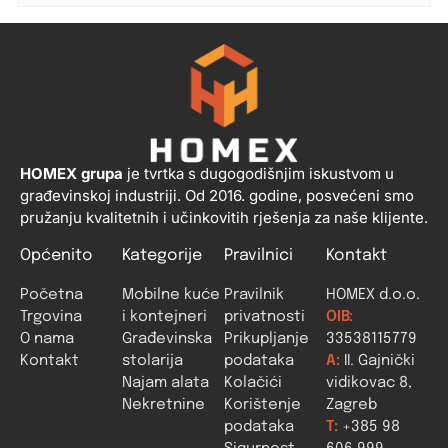
HOMEX grupa
je tvrtka s dugogodišnjim iskustvom u
građevinskoj industriji. Od 2016. godine, posvećeni smo
pružanju kvalitetnih i učinkovitih rješenja za naše klijente.
Općenito
Kategorije
Pravilnici
Kontakt
Početna
Mobilne kuće
Pravilnik
HOMEX d.o.o.
Trgovina
i kontejneri
privatnosti
OIB:
O nama
Građevinska
Prikupljanje
33538115779
Kontakt
stolarija
podataka
A:
II. Gajnički
Najam alata
Kolačići
vidikovac 8,
Nekretnine
Korištenje
Zagreb
podataka
T:
+385 98