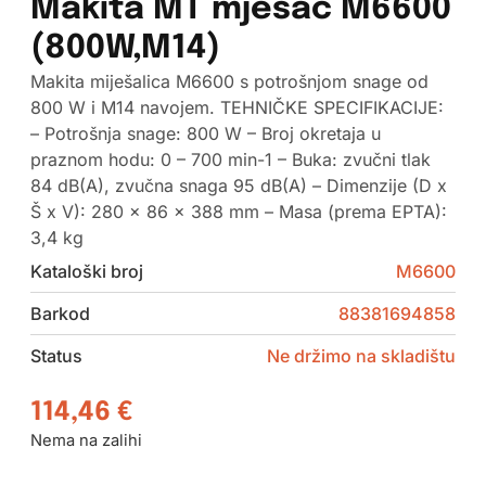
Makita MT mješač M6600
(800W,M14)
Makita miješalica M6600 s potrošnjom snage od
800 W i M14 navojem. TEHNIČKE SPECIFIKACIJE:
– Potrošnja snage: 800 W – Broj okretaja u
praznom hodu: 0 – 700 min-1 – Buka: zvučni tlak
84 dB(A), zvučna snaga 95 dB(A) – Dimenzije (D x
Š x V): 280 x 86 x 388 mm – Masa (prema EPTA):
3,4 kg
Kataloški broj
M6600
Barkod
88381694858
Status
Ne držimo na skladištu
114,46
€
Nema na zalihi