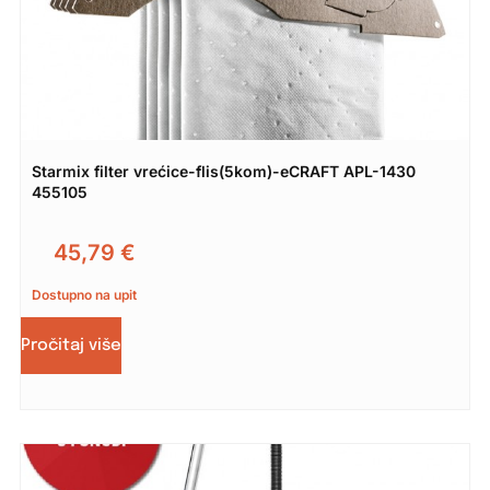
Starmix filter vrećice-flis(5kom)-eCRAFT APL-1430
455105
45,79
€
Dostupno na upit
Pročitaj više