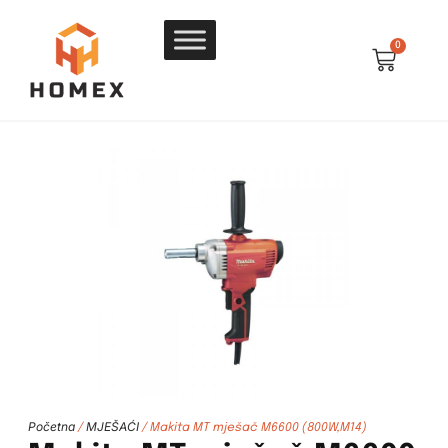
0
Početna
MJEŠAĆI
/
/ Makita MT mješač M6600 (800W,M14)