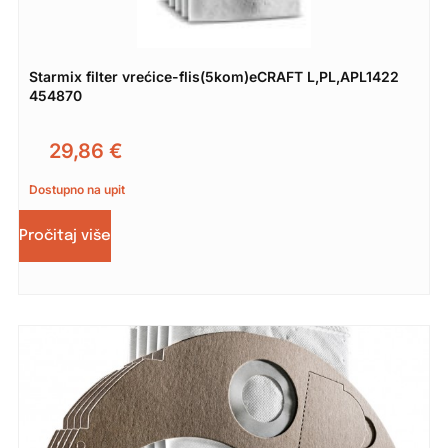
Starmix filter vrećice-flis(5kom)eCRAFT L,PL,APL1422
454870
29,86
€
Dostupno na upit
Pročitaj više