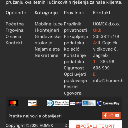
pružanju kvalitetnih i učinkovitih rješenja za naše klijente.
Općenito
Kategorije
Pravilnici
Kontakt
Početna
Mobilne kuće
Pravilnik
HOMEX d.o.o.
Trgovina
i kontejneri
privatnosti
OIB:
O nama
Građevinska
Prikupljanje
33538115779
Kontakt
stolarija
podataka
A:
II. Gajnički
Najam alata
Kolačići
vidikovac 8,
Nekretnine
Korištenje
Zagreb
podataka
T:
+385 98
Sigurnost
606 999
Opći uvjeti
E:
poslovanja
info@homex.hr
Raskid
ugovora
Pratite najnovije obavijesti:
Dizajn i izrada:
POŠALJITE UPIT
Copyright ©2026 HOMEX