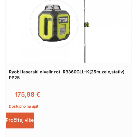
Ryobi laserski nivelir rot. RB360GLL-K(25m,zele,stativ)
PP25
175,98
€
Dostupno na upit
Pročitaj više