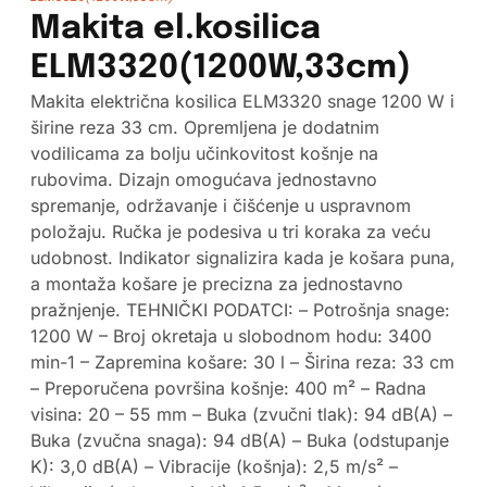
Makita el.kosilica
ELM3320(1200W,33cm)
Makita električna kosilica ELM3320 snage 1200 W i
širine reza 33 cm. Opremljena je dodatnim
vodilicama za bolju učinkovitost košnje na
rubovima. Dizajn omogućava jednostavno
spremanje, održavanje i čišćenje u uspravnom
položaju. Ručka je podesiva u tri koraka za veću
udobnost. Indikator signalizira kada je košara puna,
a montaža košare je precizna za jednostavno
pražnjenje. TEHNIČKI PODATCI: – Potrošnja snage:
1200 W – Broj okretaja u slobodnom hodu: 3400
min-1 – Zapremina košare: 30 l – Širina reza: 33 cm
– Preporučena površina košnje: 400 m² – Radna
visina: 20 – 55 mm – Buka (zvučni tlak): 94 dB(A) –
Buka (zvučna snaga): 94 dB(A) – Buka (odstupanje
K): 3,0 dB(A) – Vibracije (košnja): 2,5 m/s² –