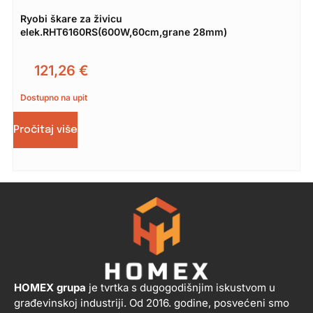
Ryobi škare za živicu
elek.RHT6160RS(600W,60cm,grane 28mm)
121,26
€
Dostupno na upit
Pročitaj više
HOMEX grupa
je tvrtka s dugogodišnjim iskustvom u
građevinskoj industriji. Od 2016. godine, posvećeni smo