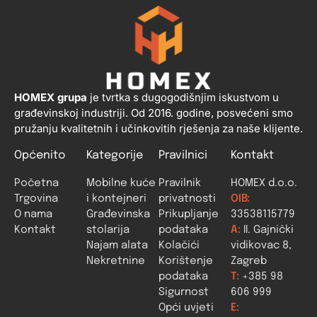
HOMEX grupa
je tvrtka s dugogodišnjim iskustvom u
građevinskoj industriji. Od 2016. godine, posvećeni smo
pružanju kvalitetnih i učinkovitih rješenja za naše klijente.
Općenito
Kategorije
Pravilnici
Kontakt
Početna
Mobilne kuće
Pravilnik
HOMEX d.o.o.
Trgovina
i kontejneri
privatnosti
OIB:
O nama
Građevinska
Prikupljanje
33538115779
Kontakt
stolarija
podataka
A:
II. Gajnički
Najam alata
Kolačići
vidikovac 8,
Nekretnine
Korištenje
Zagreb
podataka
T:
+385 98
Sigurnost
606 999
Opći uvjeti
E: