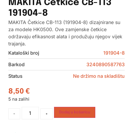
MAKITA Četkice CB-113
191904-8
MAKITA Četkice CB-113 (191904-8) dizajnirane su
za modele HK0500. Ove zamjenske četkice
održavaju efikasnost alata i produžuju njegov vijek
trajanja.
Kataloški broj
191904-8
Barkod
3240890587763
Status
Ne držimo na skladištu
8,50
€
5 na zalihi
Dodaj u košaricu
-
+