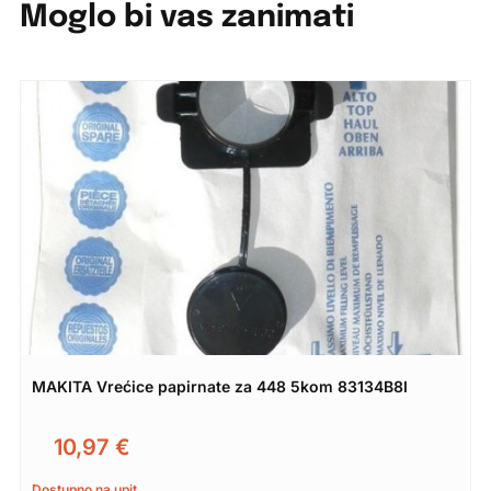
Moglo bi vas zanimati
MAKITA Vrećice papirnate za 448 5kom 83134B8I
10,97
€
Dostupno na upit