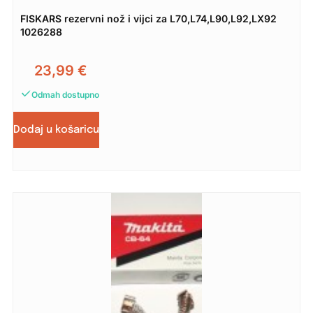
FISKARS rezervni nož i vijci za L70,L74,L90,L92,LX92
1026288
23,99
€
Odmah dostupno
Dodaj u košaricu