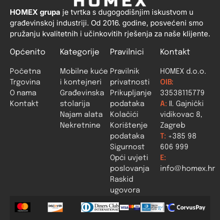
HOMEX grupa
je tvrtka s dugogodišnjim iskustvom u
građevinskoj industriji. Od 2016. godine, posvećeni smo
pružanju kvalitetnih i učinkovitih rješenja za naše klijente.
Općenito
Kategorije
Pravilnici
Kontakt
Početna
Mobilne kuće
Pravilnik
HOMEX d.o.o.
Trgovina
i kontejneri
privatnosti
OIB:
O nama
Građevinska
Prikupljanje
33538115779
Kontakt
stolarija
podataka
A:
II. Gajnički
Najam alata
Kolačići
vidikovac 8,
Nekretnine
Korištenje
Zagreb
podataka
T:
+385 98
Sigurnost
606 999
Opći uvjeti
E:
poslovanja
info@homex.hr
Raskid
ugovora