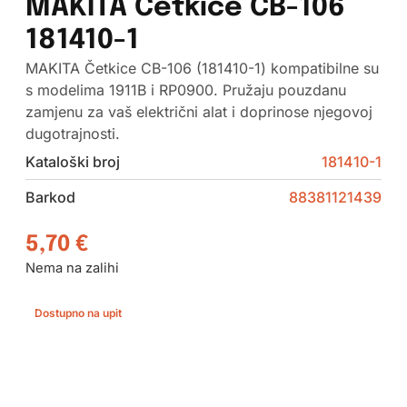
MAKITA Četkice CB-106
181410-1
MAKITA Četkice CB-106 (181410-1) kompatibilne su
s modelima 1911B i RP0900. Pružaju pouzdanu
zamjenu za vaš električni alat i doprinose njegovoj
dugotrajnosti.
Kataloški broj
181410-1
Barkod
88381121439
5,70
€
Nema na zalihi
Dostupno na upit