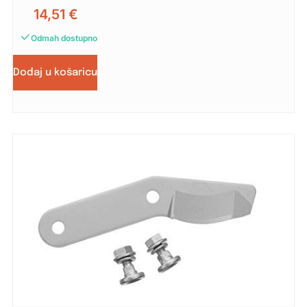
14,51
€
Odmah dostupno
Dodaj u košaricu