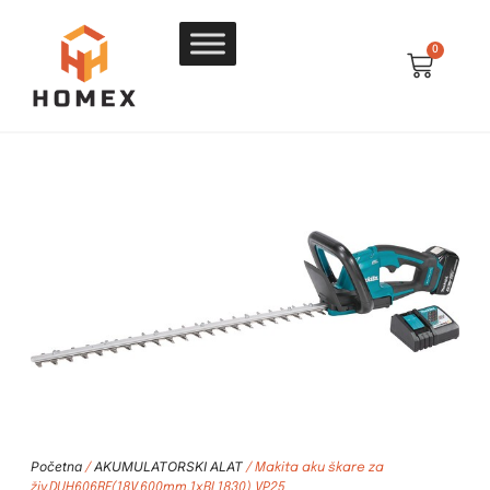
0
Početna
AKUMULATORSKI ALAT
/
/ Makita aku škare za
živ.DUH606RF(18V,600mm,1xBL1830) VP25