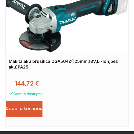
Makita aku brusilica DGA504Z(125mm,18V,Li-ion,bez
aku)PA25
144,72
€
Odmah dostupno
Dodaj u košaricu