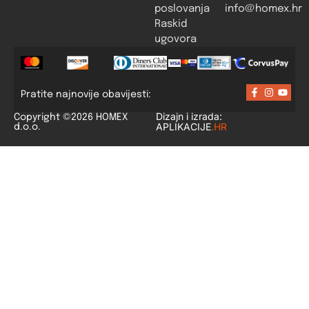
poslovanja
info@homex.hr
Raskid
ugovora
Pratite najnovije obavijesti:
Dizajn i izrada:
Copyright ©2026 HOMEX
APLIKACIJE
.HR
d.o.o.