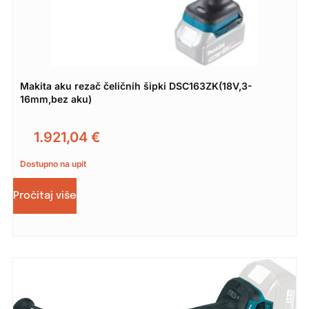
Makita aku rezač čeličnih šipki DSC163ZK(18V,3-
16mm,bez aku)
1.921,04
€
Dostupno na upit
Pročitaj više