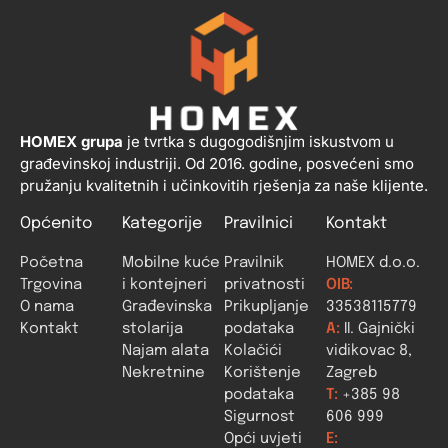
HOMEX grupa
je tvrtka s dugogodišnjim iskustvom u
građevinskoj industriji. Od 2016. godine, posvećeni smo
pružanju kvalitetnih i učinkovitih rješenja za naše klijente.
Općenito
Kategorije
Pravilnici
Kontakt
Početna
Mobilne kuće
Pravilnik
HOMEX d.o.o.
Trgovina
i kontejneri
privatnosti
OIB:
O nama
Građevinska
Prikupljanje
33538115779
Kontakt
stolarija
podataka
A:
II. Gajnički
Najam alata
Kolačići
vidikovac 8,
Nekretnine
Korištenje
Zagreb
podataka
T:
+385 98
Sigurnost
606 999
Opći uvjeti
E: