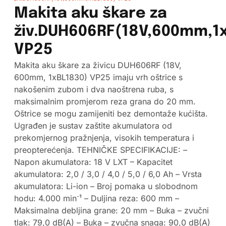
Makita aku škare za
živ.DUH606RF(18V,600mm,1
VP25
Makita aku škare za živicu DUH606RF (18V,
600mm, 1xBL1830) VP25 imaju vrh oštrice s
nakošenim zubom i dva naoštrena ruba, s
maksimalnim promjerom reza grana do 20 mm.
Oštrice se mogu zamijeniti bez demontaže kućišta.
Ugrađen je sustav zaštite akumulatora od
prekomjernog pražnjenja, visokih temperatura i
preopterećenja. TEHNIČKE SPECIFIKACIJE: –
Napon akumulatora: 18 V LXT – Kapacitet
akumulatora: 2,0 / 3,0 / 4,0 / 5,0 / 6,0 Ah – Vrsta
akumulatora: Li-ion – Broj pomaka u slobodnom
hodu: 4.000 min⁻¹ – Duljina reza: 600 mm –
Maksimalna debljina grane: 20 mm – Buka – zvučni
tlak: 79,0 dB(A) – Buka – zvučna snaga: 90,0 dB(A)