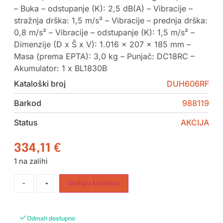
– Buka – odstupanje (K): 2,5 dB(A) – Vibracije –
stražnja drška: 1,5 m/s² – Vibracije – prednja drška:
0,8 m/s² – Vibracije – odstupanje (K): 1,5 m/s² –
Dimenzije (D x Š x V): 1.016 x 207 x 185 mm –
Masa (prema EPTA): 3,0 kg – Punjač: DC18RC –
Akumulator: 1 x BL1830B
Kataloški broj
DUH606RF
Barkod
988119
Status
AKCIJA
334,11
€
1 na zalihi
-
+
Dodaj u košaricu
Odmah dostupno