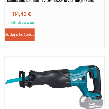
Makita aku ud. buš-izv DHP482Z(18V,Li-ion,bez aku)
114,46
€
Odmah dostupno
Dodaj u košaricu