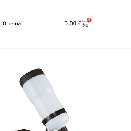
0
0,00
€
O nama