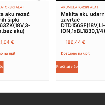
ATORSKI ALAT
AKUMULATORSKI ALAT
ta aku rezač
Makita aku udarn
nih šipki
zavrtač
63ZK(18V,3-
DTD156SF(18V,Li
,bez aku)
ION,1xBL1830,1/4
21,04
€
186,44
€
o na upit
Dostupno na upit
iše
Pročitaj više