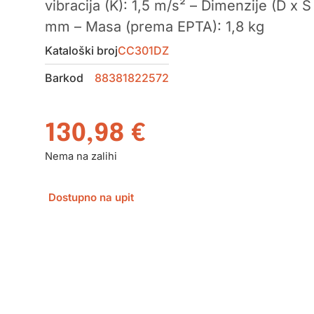
vibracija (K): 1,5 m/s² – Dimenzije (D x Š
mm – Masa (prema EPTA): 1,8 kg
Kataloški broj
CC301DZ
Barkod
88381822572
130,98
€
Nema na zalihi
Dostupno na upit