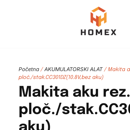
Početna
AKUMULATORSKI ALAT
/
/ Makita a
ploč./stak.CC301DZ(10.8V,bez aku)
Makita aku rez
ploč./stak.CC3
aku)