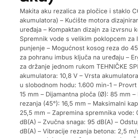
Makita aku rezalica za pločice i staklo 
akumulatora) – Kućište motora dizajniran
uređaja – Kompaktan dizajn za izvrsnu ko
Spremnik vode s velikim poklopcem za l
punjenje – Mogućnost kosog reza do 45°
za pohranu imbus ključa na uređaju – E
za držanje jednom rukom TEHNIČKE SP
akumulatora: 10,8 V – Vrsta akumulatora:
u slobodnom hodu: 1.600 min-1 – Provrt 
15 mm – Dijamantna ploča (Ø): 85 mm – 
rezanja (45°): 16,5 mm – Maksimalni kapa
25,5 mm – Zapremina spremnika vode: 0,
dB(A) – Zvučna snaga: 95 dB(A) – Odstup
dB(A) – Vibracije rezanja betona: 2,5 m