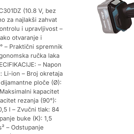
CC301DZ (10.8 V, bez
o za najlakši zahvat
ntrolu i upravljivost –
ako otvaranje i
 – Praktični spremnik
rgonomska ručka laka
ECIFIKACIJE: – Napon
 Li-ion – Broj okretaja
dijamantne ploče (Ø):
Maksimalni kapacitet
citet rezanja (90°):
5 l – Zvučni tlak: 84
anje buke (K): 1,5
/s² – Odstupanje