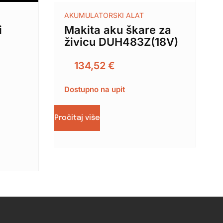
AKUMULATORSKI ALAT
i
Makita aku škare za
živicu DUH483Z(18V)
-
)
134,52
€
Dostupno na upit
Pročitaj više