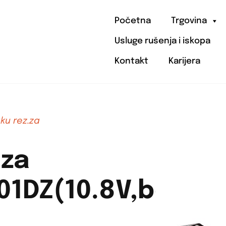
Početna
Trgovina
Usluge rušenja i iskopa
Kontakt
Karijera
ku rez.za
.za
01DZ(10.8V,bez