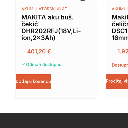
AKUMULATORSKI ALAT
AKUMUL
MAKITA aku buš.
Maki
čekić
čelič
DHR202RFJ(18V,Li-
DSC1
ion,2x3Ah)
16mm
401,20
€
1.9
Odmah dostupno
Dostupn
Pročitaj v
Dodaj u košaricu