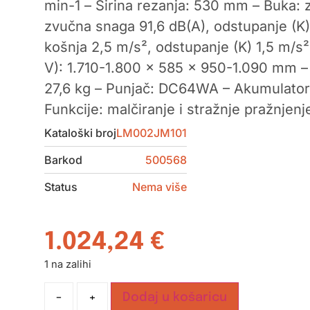
min-1 – Širina rezanja: 530 mm – Buka: z
zvučna snaga 91,6 dB(A), odstupanje (K) 
košnja 2,5 m/s², odstupanje (K) 1,5 m/s²
V): 1.710-1.800 x 585 x 950-1.090 mm 
27,6 kg – Punjač: DC64WA – Akumulator
Funkcije: malčiranje i stražnje pražnjenj
Kataloški broj
LM002JM101
Barkod
500568
Status
Nema više
1.024,24
€
1 na zalihi
-
+
Dodaj u košaricu