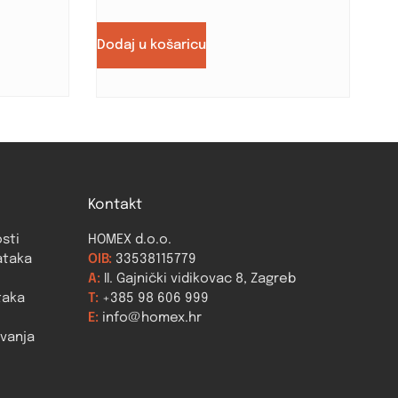
Dodaj u košaricu
Kontakt
osti
HOMEX d.o.o.
ataka
OIB:
33538115779
A:
II. Gajnički vidikovac 8, Zagreb
taka
T:
+385 98 606 999
E:
info@homex.hr
ovanja