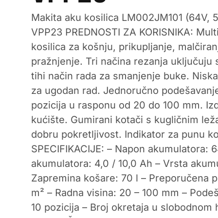
Makita aku kosilica LM002JM101 (64V, 
VPP23 PREDNOSTI ZA KORISNIKA: Multif
kosilica za košnju, prikupljanje, malčiran
pražnjenje. Tri načina rezanja uključuju s
tihi način rada za smanjenje buke. Niska 
za ugodan rad. Jednoručno podešavanje 
pozicija u rasponu od 20 do 100 mm. Izdr
kućište. Gumirani kotači s kugličnim le
dobru pokretljivost. Indikator za punu 
SPECIFIKACIJE: – Napon akumulatora: 6
akumulatora: 4,0 / 10,0 Ah – Vrsta akumu
Zapremina košare: 70 l – Preporučena p
m² – Radna visina: 20 – 100 mm – Podeš
10 pozicija – Broj okretaja u slobodnom