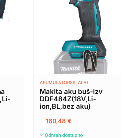
AKUMULATORSKI ALAT
na
Makita aku buš-izv
,Li-
DDF484Z(18V,Li-
ion,BL,bez aku)
160,48
€
Odmah dostupno