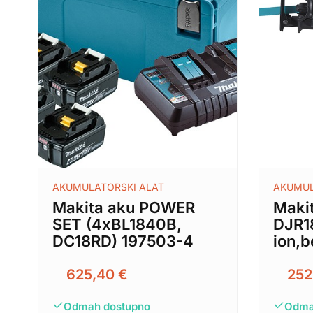
AKUMULATORSKI ALAT
AKUMUL
Makita aku POWER
Makit
SET (4xBL1840B,
DJR18
DC18RD) 197503-4
ion,b
625,40
€
252
Odmah dostupno
Odma