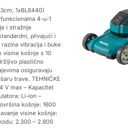
53cm, 1xBL6440)
unkcionalna 4-u-1
je i stražnje
tandardni, plivajući i
razina vibracija i buke
visine košnje s 10
žljivo plastično
žajevima osiguravaju
košaru trave. TEHNIČKE
4 V max – Kapacitet
latora: Li-ion –
ovršina košnje: 1600
avanje visine košnje:
 hodu: 2.300 – 2.800