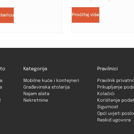
Pročitaj više
ošaricu
to
Kategorije
Pravilnici
a
Mobilne kuće i kontejneri
Pravilnik privatn
a
Građevinska stolarija
Prikupljanje pod
Najam alata
Kolačići
t
Nekretnine
Korištenje poda
Sigurnost
Opći uvjeti posl
Raskid ugovora