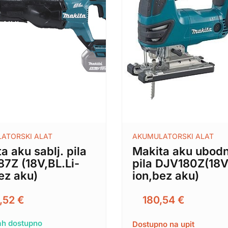
ATORSKI ALAT
AKUMULATORSKI ALAT
a aku sablj. pila
Makita aku ubod
7Z (18V,BL.Li-
pila DJV180Z(18V
ez aku)
ion,bez aku)
,52
€
180,54
€
h dostupno
Dostupno na upit