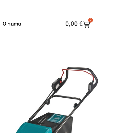
0
0,00
€
O nama
)