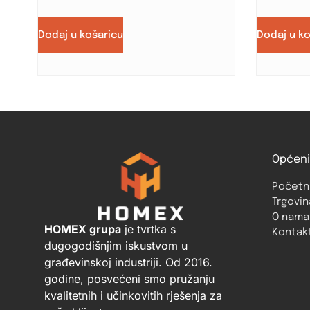
Dodaj u košaricu
Dodaj u k
Općeni
Početn
Trgovin
O nama
HOMEX grupa
je tvrtka s
Kontak
dugogodišnjim iskustvom u
građevinskoj industriji. Od 2016.
godine, posvećeni smo pružanju
kvalitetnih i učinkovitih rješenja za