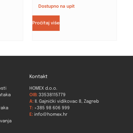
Dostupno na upit
Pročitaj više
Kontakt
osti
HOMEX d.o.o.
ataka
OIB:
33538115779
A:
II. Gajnički vidikovac 8, Zagreb
taka
T:
+385 98 606 999
E:
info@homex.hr
ovanja