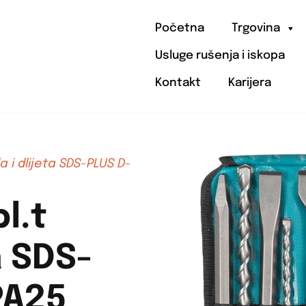
Početna
Trgovina
Usluge rušenja i iskopa
Kontakt
Karijera
la i dlijeta SDS-PLUS D-
l.t
a SDS-
PA25