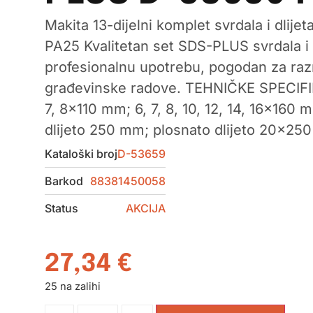
Makita 13-dijelni komplet svrdala i dli
PA25 Kvalitetan set SDS-PLUS svrdala i d
profesionalnu upotrebu, pogodan za raz
građevinske radove. TEHNIČKE SPECIFIKA
7, 8×110 mm; 6, 7, 8, 10, 12, 14, 16×160 mm
dlijeto 250 mm; plosnato dlijeto 20×25
Kataloški broj
D-53659
Barkod
88381450058
Status
AKCIJA
27,34
€
25 na zalihi