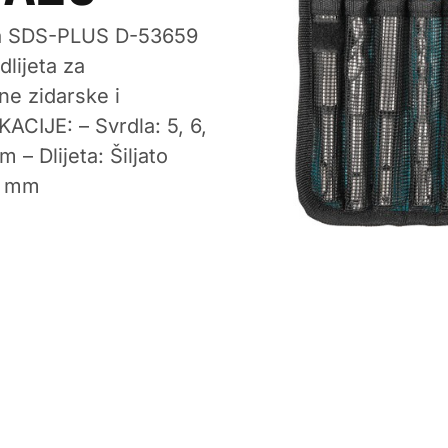
jeta SDS-PLUS D-53659
lijeta za
ne zidarske i
CIJE: – Svrdla: 5, 6,
 – Dlijeta: Šiljato
0 mm