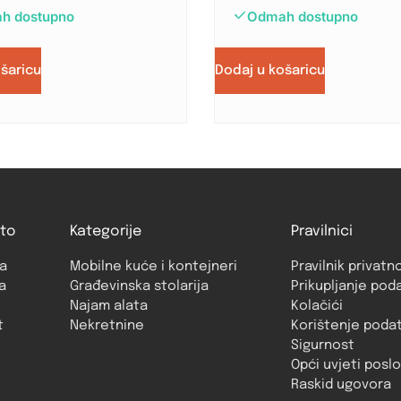
h dostupno
Odmah dostupno
ošaricu
Dodaj u košaricu
to
Kategorije
Pravilnici
a
Mobilne kuće i kontejneri
Pravilnik privatn
a
Građevinska stolarija
Prikupljanje pod
Najam alata
Kolačići
t
Nekretnine
Korištenje poda
Sigurnost
Opći uvjeti posl
Raskid ugovora