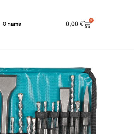
0
0,00
€
O nama