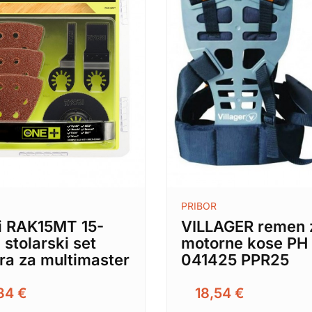
PRIBOR
i RAK15MT 15-
VILLAGER remen 
i stolarski set
motorne kose PH
ra za multimaster
041425 PPR25
,34
€
18,54
€