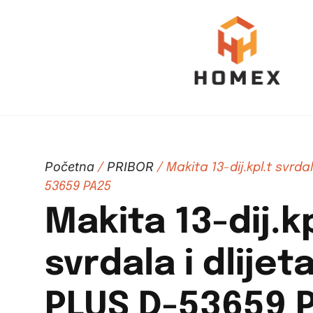
Početna
PRIBOR
/
/ Makita 13-dij.kpl.t svrda
53659 PA25
Makita 13-dij.kp
svrdala i dlijet
PLUS D-53659 