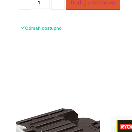
-
+
Dodaj u košaricu
Odmah dostupno