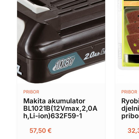
PRIBOR
PRIBOR
Makita akumulator
Ryob
BL1021B(12Vmax,2,0A
djeln
h,Li-ion)632F59-1
pribo
57,50
€
32