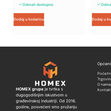
Odmah dostupno
Odma
Dodaj u košaricu
Dodaj u k
Općeni
Početn
Trgovin
O nama
HOMEX grupa
je tvrtka s
Kontak
dugogodišnjim iskustvom u
građevinskoj industriji. Od 2016.
godine, posvećeni smo pružanju