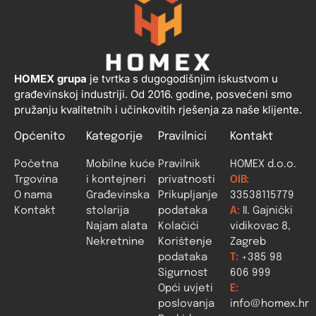
HOMEX grupa
je tvrtka s dugogodišnjim iskustvom u
građevinskoj industriji. Od 2016. godine, posvećeni smo
pružanju kvalitetnih i učinkovitih rješenja za naše klijente.
Općenito
Kategorije
Pravilnici
Kontakt
Početna
Mobilne kuće
Pravilnik
HOMEX d.o.o.
Trgovina
i kontejneri
privatnosti
OIB:
O nama
Građevinska
Prikupljanje
33538115779
Kontakt
stolarija
podataka
A:
II. Gajnički
Najam alata
Kolačići
vidikovac 8,
Nekretnine
Korištenje
Zagreb
podataka
T:
+385 98
Sigurnost
606 999
Opći uvjeti
E:
poslovanja
info@homex.hr