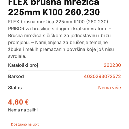
FLEX brusna mrežica
225mm K100 260.230
FLEX brusna mrežica 225mm K100 (260.230)
PRIBOR za brusilice s dugim i kratkim vratom. –
Brusna mrežica s čičkom za jednostavnu i brzu
promjenu. – Namijenjena za brušenje temeljne
žbuke i mekih premazanih površina koje još nisu
svrdlale.
Kataloški broj
260230
Barkod
4030293072572
Status
Nema više
4,80
€
Nema na zalihi
Dostupno na upit