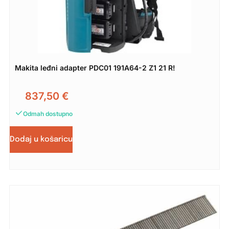
Makita leđni adapter PDC01 191A64-2 Z1 21 R!
837,50
€
Odmah dostupno
Dodaj u košaricu