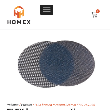
0
Početna
PRIBOR
/
/ FLEX brusna mrežica 225mm K100 260.230