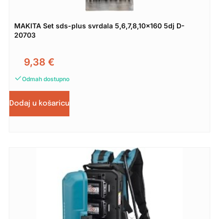
MAKITA Set sds-plus svrdala 5,6,7,8,10×160 5dj D-
20703
9,38
€
Odmah dostupno
Dodaj u košaricu