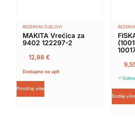
REZERVNI DJELOVI
REZERV
MAKITA Vrećica za
FISK
9402 122297-2
(100
1001
12,98
€
9,5
Dostupno na upit
Odma
Pročitaj više
Dodaj u k