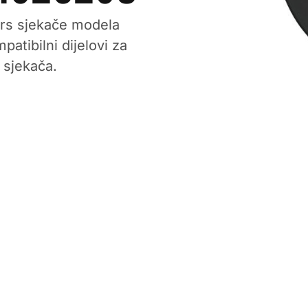
ars sjekače modela
tibilni dijelovi za
 sjekača.