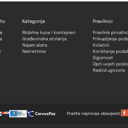
to
Kategorije
Pravilnici
a
Mobilne kuće i kontejneri
Pravilnik privatn
a
Građevinska stolarija
Prikupljanje pod
Najam alata
Kolačići
t
Nekretnine
Korištenje poda
Sigurnost
Opći uvjeti posl
Raskid ugovora
Pratite najnovije obavijesti: