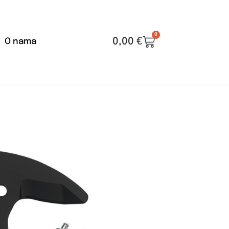
0
0,00
€
O nama