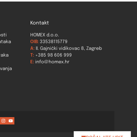
Kontakt
osti
HOMEX d.o.o.
ataka
OIB:
33538115779
A:
II. Gajnički vidikovac 8, Zagreb
taka
T:
+385 98 606 999
E:
info@homex.hr
ovanja