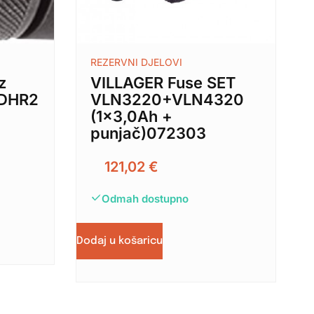
REZERVNI DJELOVI
z
VILLAGER Fuse SET
/DHR2
VLN3220+VLN4320
(1×3,0Ah +
punjač)072303
121,02
€
Odmah dostupno
Dodaj u košaricu