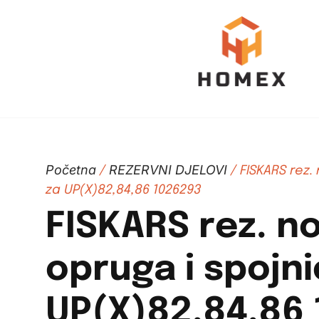
Početna
REZERVNI DJELOVI
/
/ FISKARS rez.
za UP(X)82,84,86 1026293
FISKARS rez. no
opruga i spojni
UP(X)82,84,86