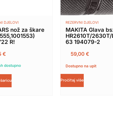
NI DJELOVI
REZERVNI DJELOVI
ARS nož za škare
MAKITA Glava bs
1555,1001553)
HR2610T/2630T
722 R!
63 194079-2
5
€
59,00
€
h dostupno
Dostupno na upit
Pročitaj više
ošaricu