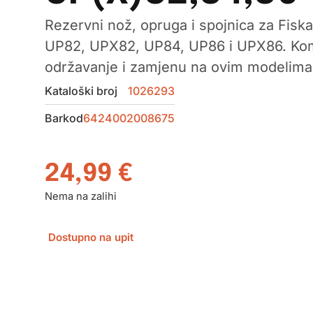
Rezervni nož, opruga i spojnica za Fisk
UP82, UPX82, UP84, UP86 i UPX86. Kompa
održavanje i zamjenu na ovim modelima
Kataloški broj
1026293
Barkod
6424002008675
24,99
€
Nema na zalihi
Dostupno na upit