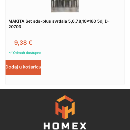
MAKITA Set sds-plus svrdala 5,6,7,8,10×160 5dj D-
20703
9,38
€
Odmah dostupno
Dodaj u košaricu