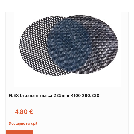
FLEX brusna mrežica 225mm K100 260.230
4,80
€
Dostupno na upit