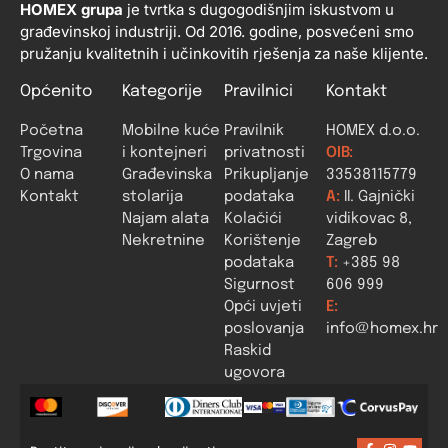
HOMEX grupa
je tvrtka s dugogodišnjim iskustvom u
građevinskoj industriji. Od 2016. godine, posvećeni smo
pružanju kvalitetnih i učinkovitih rješenja za naše klijente.
Općenito
Kategorije
Pravilnici
Kontakt
Početna
Mobilne kuće
Pravilnik
HOMEX d.o.o.
Trgovina
i kontejneri
privatnosti
OIB:
O nama
Građevinska
Prikupljanje
33538115779
Kontakt
stolarija
podataka
A:
II. Gajnički
Najam alata
Kolačići
vidikovac 8,
Nekretnine
Korištenje
Zagreb
podataka
T:
+385 98
Sigurnost
606 999
Opći uvjeti
E:
poslovanja
info@homex.hr
Raskid
ugovora