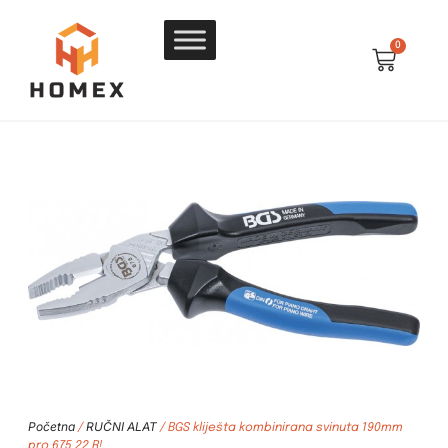
0
Početna
RUČNI ALAT
/
/ BGS kliješta kombinirana svinuta 190mm
pro 675 22 R!