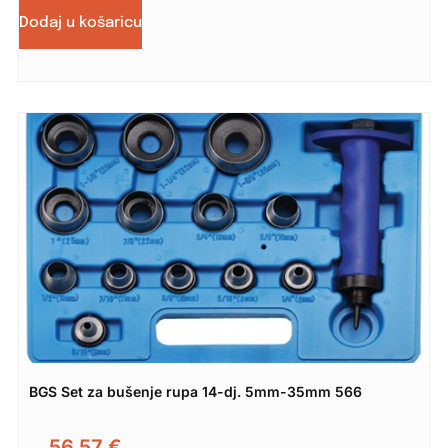
Dodaj u košaricu
BGS Set za bušenje rupa 14-dj. 5mm-35mm 566
56,57
€