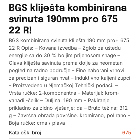
BGS kliješta kombinirana
svinuta 190mm pro 675
22 R!
BGS kombinirana svinuta kliješta 190 mm pro+ 675
22 R Opis: – Kovana izvedba – Zglob za uštedu
energije sa do 30 % boljim prijenosom snage –
Glava kliješta savinuta prema dolje za neometan
pogled na radno područje – Fino naborani vrhovi
za precizan i siguran hvat – Induktivno kaljeni zupci
– Proizvedeno u Njemačkoj Tehnički podaci: –
Vrsta ručke: 2-komponentna – Materijal: krom-
vanadij-čelik – Duljina: 190 mm – Pakiranje
prikladno za zidno vješanje: da – Bruto težina: 312
g – Završna obrada površine: kromirano, polirano –
Boja ručke: crna / plava
Kataloški broj
675