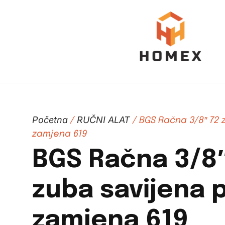
Početna
RUČNI ALAT
/
/ BGS Račna 3/8″ 72 
zamjena 619
BGS Račna 3/8″
zuba savijena 
zamjena 619