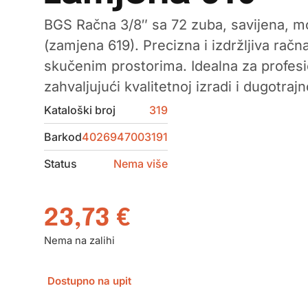
BGS Račna 3/8″ sa 72 zuba, savijena, m
(zamjena 619). Precizna i izdržljiva rač
skučenim prostorima. Idealna za profes
zahvaljujući kvalitetnoj izradi i dugotrajn
Kataloški broj
319
Barkod
4026947003191
Status
Nema više
23,73
€
Nema na zalihi
Dostupno na upit