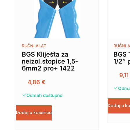
RUČNI ALAT
RUČNI 
BGS Kliješta za
BGS 
neizol.stopice 1,5-
1/2″ 
6mm2 pro+ 1422
9,1
4,86
€
Odma
Odmah dostupno
Dodaj u k
Dodaj u košaricu