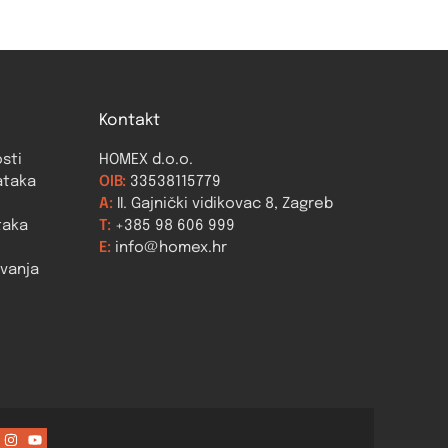
Kontakt
osti
HOMEX d.o.o.
ataka
OIB:
33538115779
A:
II. Gajnički vidikovac 8, Zagreb
taka
T:
+385 98 606 999
E:
info@homex.hr
ovanja