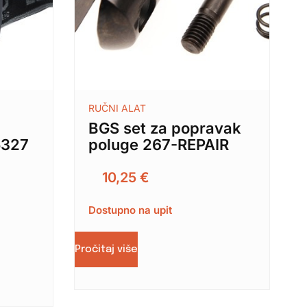
RUČNI ALAT
BGS set za popravak
85327
poluge 267-REPAIR
10,25
€
Dostupno na upit
Pročitaj više