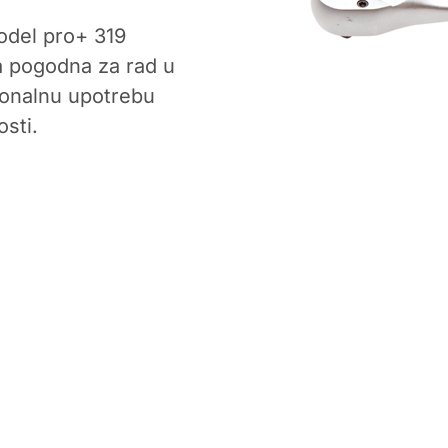
odel pro+ 319
na pogodna za rad u
ionalnu upotrebu
osti.