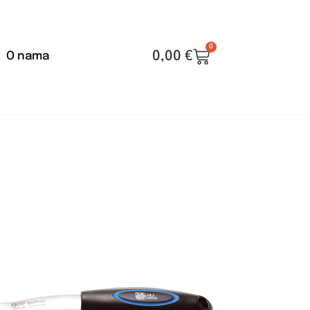
0
0,00
€
O nama