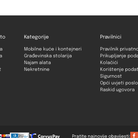
to
Kategorije
Pravilnici
a
Mobilne kuće i kontejneri
Pravilnik privatn
a
Građevinska stolarija
Prikupljanje pod
Najam alata
Kolačići
t
Nekretnine
Korištenje poda
Sigurnost
Opći uvjeti posl
Raskid ugovora
Pratite najnovije obavijesti: