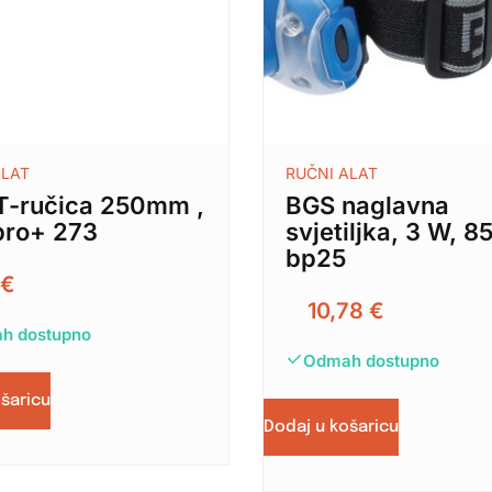
ALAT
RUČNI ALAT
T-ručica 250mm ,
BGS naglavna
pro+ 273
svjetiljka, 3 W, 
bp25
1
€
10,78
€
h dostupno
Odmah dostupno
ošaricu
Dodaj u košaricu