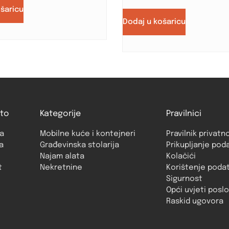
ošaricu
Dodaj u košaricu
to
Kategorije
Pravilnici
a
Mobilne kuće i kontejneri
Pravilnik privatn
a
Građevinska stolarija
Prikupljanje pod
Najam alata
Kolačići
t
Nekretnine
Korištenje poda
Sigurnost
Opći uvjeti posl
Raskid ugovora