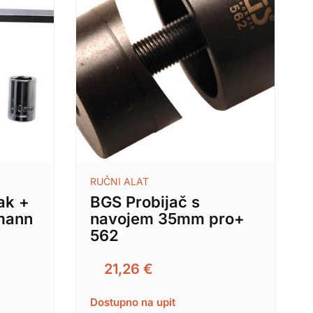
RUČNI ALAT
ak +
BGS Probijač s
tmann
navojem 35mm pro+
562
21,26
€
Dostupno na upit