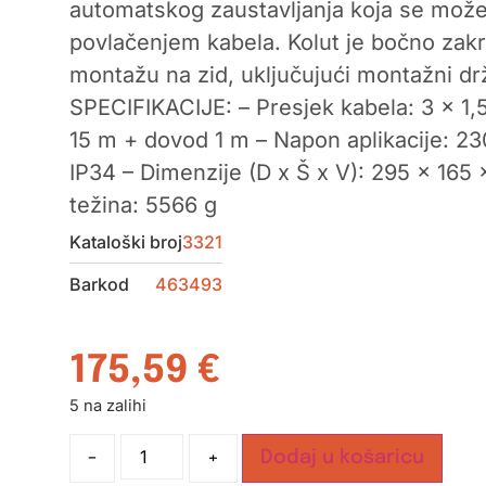
automatskog zaustavljanja koja se može 
povlačenjem kabela. Kolut je bočno zakr
montažu na zid, uključujući montažni d
SPECIFIKACIJE: – Presjek kabela: 3 x 1,
15 m + dovod 1 m – Napon aplikacije: 230
IP34 – Dimenzije (D x Š x V): 295 x 165
težina: 5566 g
Kataloški broj
3321
Barkod
463493
175,59
€
5 na zalihi
-
+
Dodaj u košaricu