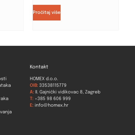
Pročitaj više
Kontakt
osti
HOMEX d.o.o.
ataka
OIB:
33538115779
A:
II. Gajnički vidikovac 8, Zagreb
taka
T:
+385 98 606 999
E:
info@homex.hr
ovanja