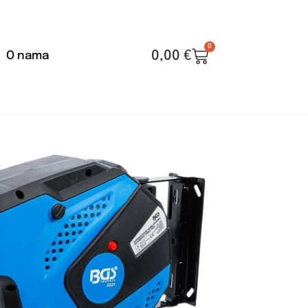
0
0,00
€
O nama