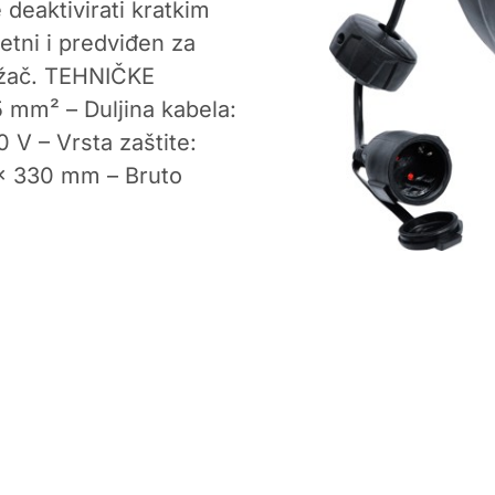
deaktivirati kratkim
etni i predviđen za
ržač. TEHNIČKE
5 mm² – Duljina kabela:
 V – Vrsta zaštite:
 x 330 mm – Bruto