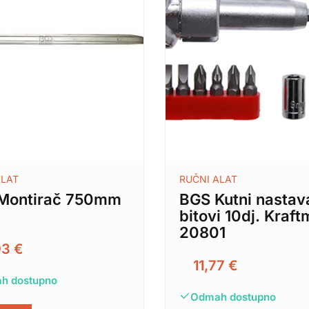
ALAT
RUČNI ALAT
Montirač 750mm
BGS Kutni nastav
bitovi 10dj. Kraf
20801
93
€
11,77
€
h dostupno
Odmah dostupno