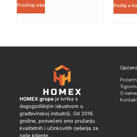
Pročitaj više
Dodaj u k
Općeni
Početn
Trgovin
O nama
HOMEX grupa
je tvrtka s
Kontak
dugogodišnjim iskustvom u
građevinskoj industriji. Od 2016.
godine, posvećeni smo pružanju
kvalitetnih i učinkovitih rješenja za
naše klijente.