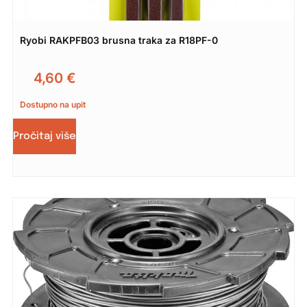
Ryobi RAKPFB03 brusna traka za R18PF-0
4,60
€
Dostupno na upit
Pročitaj više