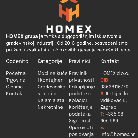
HOMEX grupa
je tvrtka s dugogodišnjim iskustvom u
građevinskoj industriji. Od 2016. godine, posvećeni smo
pružanju kvalitetnih i učinkovitih rješenja za naše klijente.
Općenito
Kategorije
Pravilnici
Kontakt
Početna
Mobilne kuće
Pravilnik
HOMEX d.o.o.
Trgovina
i kontejneri
privatnosti
OIB:
O nama
Građevinska
Prikupljanje
33538115779
Kontakt
stolarija
podataka
A:
II. Gajnički
Najam alata
Kolačići
vidikovac 8,
Nekretnine
Korištenje
Zagreb
podataka
T:
+385 98
Sigurnost
606 999
Opći uvjeti
E:
poslovanja
info@homex.hr