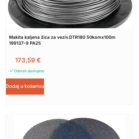
Makita kaljena žica za veziv.DTR180 50komx100m
199137-9 PA25
173,59
€
Odmah dostupno
Dodaj u košaricu