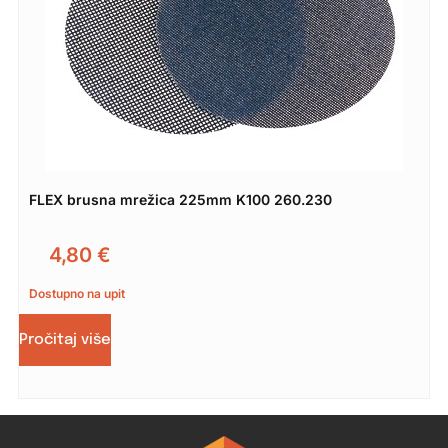
FLEX brusna mrežica 225mm K100 260.230
4,80
€
Dostupno na upit
Pročitaj više