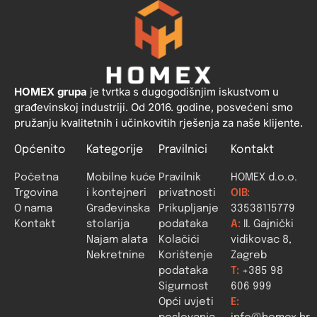
HOMEX grupa
je tvrtka s dugogodišnjim iskustvom u
građevinskoj industriji. Od 2016. godine, posvećeni smo
pružanju kvalitetnih i učinkovitih rješenja za naše klijente.
Općenito
Kategorije
Pravilnici
Kontakt
Početna
Mobilne kuće
Pravilnik
HOMEX d.o.o.
Trgovina
i kontejneri
privatnosti
OIB:
O nama
Građevinska
Prikupljanje
33538115779
Kontakt
stolarija
podataka
A:
II. Gajnički
Najam alata
Kolačići
vidikovac 8,
Nekretnine
Korištenje
Zagreb
podataka
T:
+385 98
Sigurnost
606 999
Opći uvjeti
E: