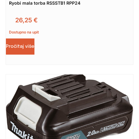
Ryobi mala torba RSSSTB1 RPP24
26,25
€
Dostupno na upit
Pročitaj više