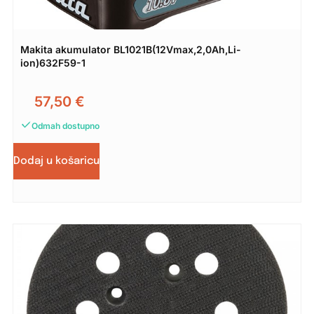
Makita akumulator BL1021B(12Vmax,2,0Ah,Li-
ion)632F59-1
57,50
€
Odmah dostupno
Dodaj u košaricu