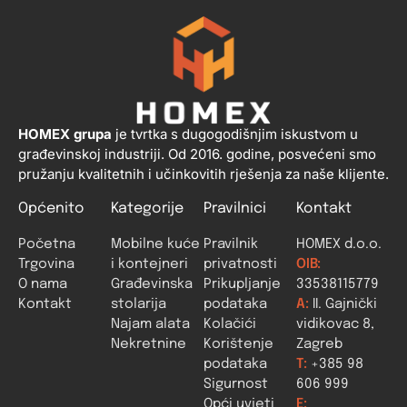
HOMEX grupa
je tvrtka s dugogodišnjim iskustvom u
građevinskoj industriji. Od 2016. godine, posvećeni smo
pružanju kvalitetnih i učinkovitih rješenja za naše klijente.
Općenito
Kategorije
Pravilnici
Kontakt
Početna
Mobilne kuće
Pravilnik
HOMEX d.o.o.
Trgovina
i kontejneri
privatnosti
OIB:
O nama
Građevinska
Prikupljanje
33538115779
Kontakt
stolarija
podataka
A:
II. Gajnički
Najam alata
Kolačići
vidikovac 8,
Nekretnine
Korištenje
Zagreb
podataka
T:
+385 98
Sigurnost
606 999
Opći uvjeti
E: