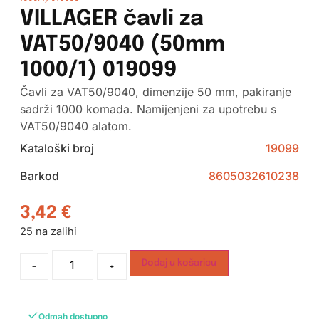
VILLAGER čavli za
VAT50/9040 (50mm
1000/1) 019099
Čavli za VAT50/9040, dimenzije 50 mm, pakiranje
sadrži 1000 komada. Namijenjeni za upotrebu s
VAT50/9040 alatom.
Kataloški broj
19099
Barkod
8605032610238
3,42
€
25 na zalihi
Dodaj u košaricu
-
+
Odmah dostupno