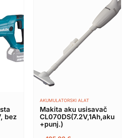
AKUMULATORSKI ALAT
sta
Makita aku usisavač
, bez
CL070DS(7.2V,1Ah,aku
+punj.)