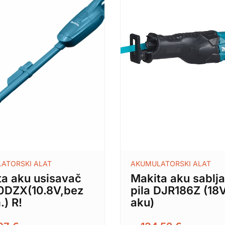
ATORSKI ALAT
AKUMULATORSKI ALAT
ta aku usisavač
Makita aku sablja
0DZX(10.8V,bez
pila DJR186Z (18V
) R!
aku)