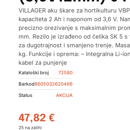
VILLAGER aku škare za hortikulturu VBP4
kapaciteta 2 Ah i naponom od 3,6 V. Na
precizno orezivanje s maksimalnim pro
mm. Rezilo je izrađeno od čelika SK 5 
za dugotrajnost i smanjeno trenje. Masa
kg. Funkcije i oprema: – Integralna Li-io
kabel za punjenje
Kataloški broj
72580
Barkod
8605032620466
Status
AKCIJA
47,82
€
25 na zalihi