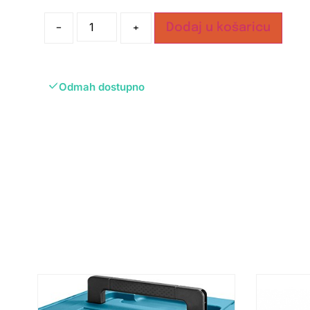
-
+
Dodaj u košaricu
Odmah dostupno