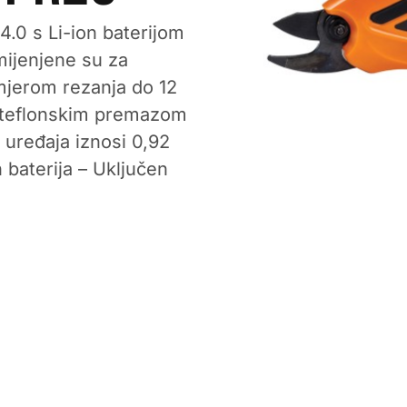
.0 s Li-ion baterijom
mijenjene su za
mjerom rezanja do 12
s teflonskim premazom
 uređaja iznosi 0,92
n baterija – Uključen