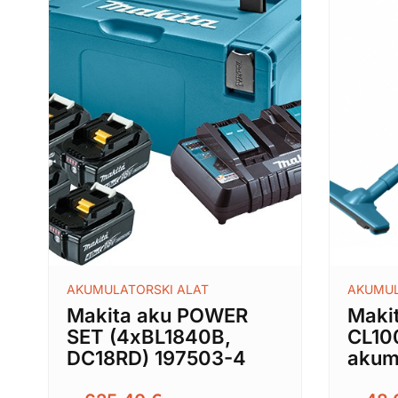
AKUMULATORSKI ALAT
AKUMUL
Makita aku POWER
Maki
SET (4xBL1840B,
CL10
DC18RD) 197503-4
akum.