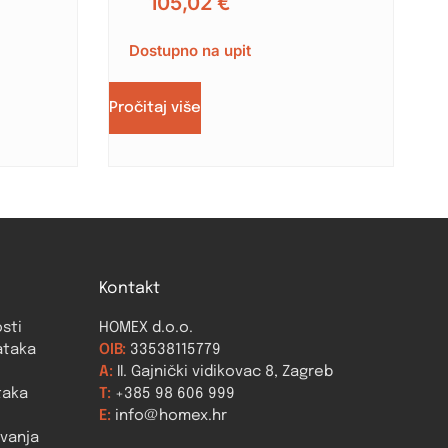
105,02
€
Dostupno na upit
Pročitaj više
Kontakt
osti
HOMEX d.o.o.
ataka
OIB:
33538115779
A:
II. Gajnički vidikovac 8, Zagreb
taka
T:
+385 98 606 999
E:
info@homex.hr
ovanja