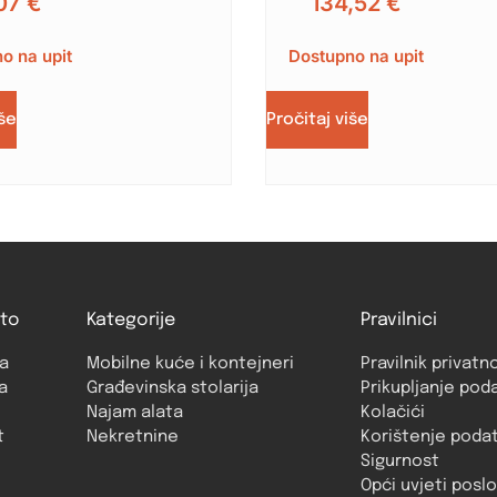
07
€
134,52
€
o na upit
Dostupno na upit
iše
Pročitaj više
to
Kategorije
Pravilnici
a
Mobilne kuće i kontejneri
Pravilnik privatn
a
Građevinska stolarija
Prikupljanje pod
Najam alata
Kolačići
t
Nekretnine
Korištenje poda
Sigurnost
Opći uvjeti posl