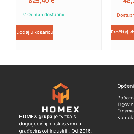
625,40
€
48,
Odmah dostupno
Dostupn
Pročitaj v
Dodaj u košaricu
Općeni
Početn
Trgovin
O nama
HOMEX grupa
je tvrtka s
Kontak
dugogodišnjim iskustvom u
građevinskoj industriji. Od 2016.