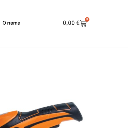
0
0,00
€
O nama