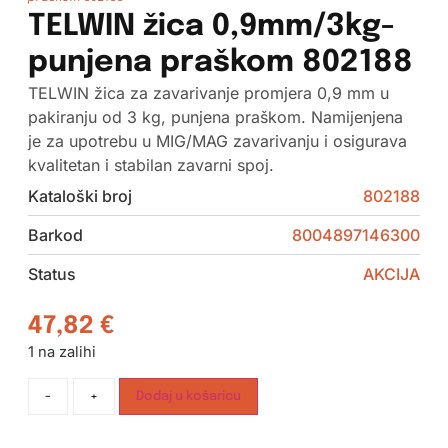
TELWIN žica 0,9mm/3kg-
punjena praškom 802188
TELWIN žica za zavarivanje promjera 0,9 mm u
pakiranju od 3 kg, punjena praškom. Namijenjena
je za upotrebu u MIG/MAG zavarivanju i osigurava
kvalitetan i stabilan zavarni spoj.
Kataloški broj
802188
Barkod
8004897146300
Status
AKCIJA
47,82
€
1 na zalihi
-
+
Dodaj u košaricu