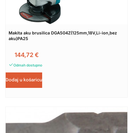
Makita aku brusilica DGA504Z(125mm,18V,Li-ion,bez
aku)PA25
144,72
€
Odmah dostupno
Dodaj u košaricu