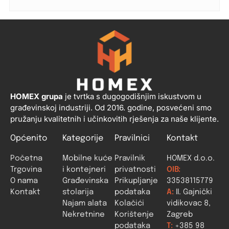
HOMEX grupa
je tvrtka s dugogodišnjim iskustvom u
građevinskoj industriji. Od 2016. godine, posvećeni smo
pružanju kvalitetnih i učinkovitih rješenja za naše klijente.
Općenito
Kategorije
Pravilnici
Kontakt
Početna
Mobilne kuće
Pravilnik
HOMEX d.o.o.
Trgovina
i kontejneri
privatnosti
OIB:
O nama
Građevinska
Prikupljanje
33538115779
Kontakt
stolarija
podataka
A:
II. Gajnički
Najam alata
Kolačići
vidikovac 8,
Nekretnine
Korištenje
Zagreb
podataka
T:
+385 98