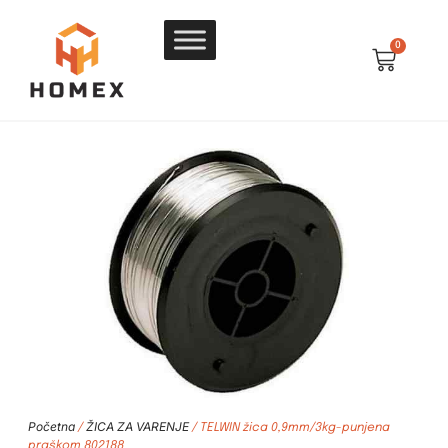
0
Početna
ŽICA ZA VARENJE
/
/ TELWIN žica 0,9mm/3kg-punjena
praškom 802188