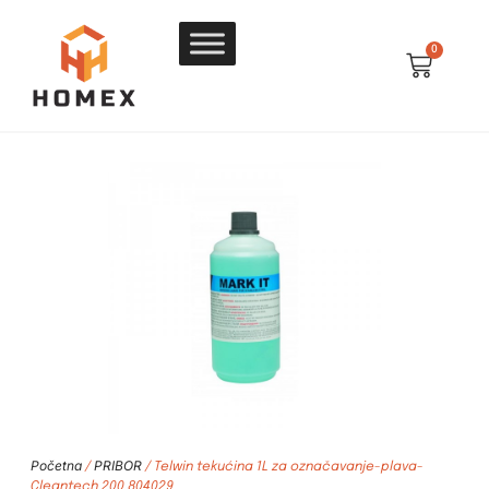
0
Početna
PRIBOR
/
/ Telwin tekućina 1L za označavanje-plava-
Cleantech 200 804029