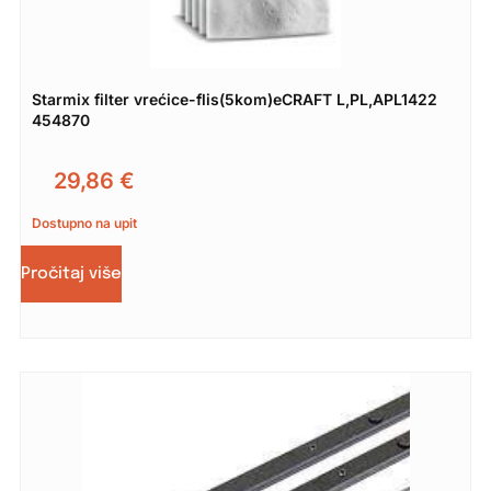
Starmix filter vrećice-flis(5kom)eCRAFT L,PL,APL1422
454870
29,86
€
Dostupno na upit
Pročitaj više