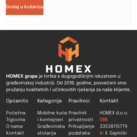
Dodaj u košaricu
HOMEX grupa
je tvrtka s dugogodišnjim iskustvom u
građevinskoj industriji. Od 2016. godine, posvećeni smo
pružanju kvalitetnih i učinkovitih rješenja za naše klijente.
Općenito
Kategorije
Pravilnici
Kontakt
Početna
Mobilne kuće
Pravilnik
HOMEX d.o.o.
Trgovina
i kontejneri
privatnosti
OIB:
O nama
Građevinska
Prikupljanje
33538115779
Kontakt
stolarija
podataka
A:
II. Gajnički