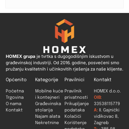
HOMEX grupa
je tvrtka s dugogodišnjim iskustvom u
građevinskoj industriji. Od 2016. godine, posvećeni smo
pružanju kvalitetnih i učinkovitih rješenja za naše klijente.
Općenito
Kategorije
Pravilnici
Kontakt
Početna
Mobilne kuće
Pravilnik
HOMEX d.o.o.
Trgovina
i kontejneri
privatnosti
OIB:
O nama
Građevinska
Prikupljanje
33538115779
Kontakt
stolarija
podataka
A:
II. Gajnički
Najam alata
Kolačići
vidikovac 8,
Nekretnine
Korištenje
Zagreb