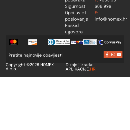
podataka
T:
+385 98
Sigurnost
606 999
Opći uvjeti
E:
poslovanja
info@homex.hr
Raskid
ugovora
Pratite najnovije obavijesti:
Dizajn i izrada:
Copyright ©2026 HOMEX
APLIKACIJE
.HR
d.o.o.