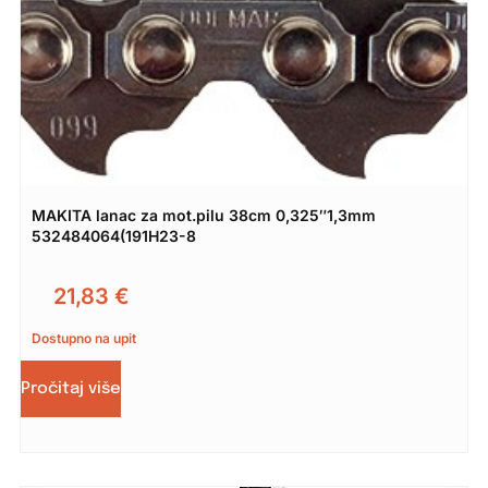
MAKITA lanac za mot.pilu 38cm 0,325″1,3mm
532484064(191H23-8
21,83
€
Dostupno na upit
Pročitaj više