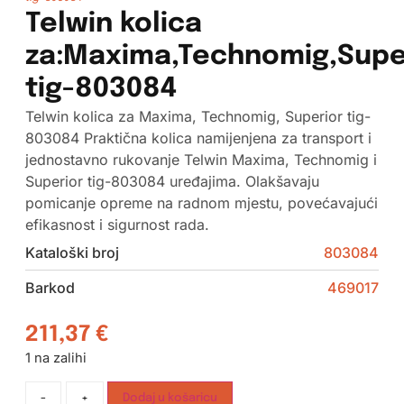
Telwin kolica
za:Maxima,Technomig,Supe
tig-803084
Telwin kolica za Maxima, Technomig, Superior tig-
803084 Praktična kolica namijenjena za transport i
jednostavno rukovanje Telwin Maxima, Technomig i
Superior tig-803084 uređajima. Olakšavaju
pomicanje opreme na radnom mjestu, povećavajući
efikasnost i sigurnost rada.
Kataloški broj
803084
Barkod
469017
211,37
€
1 na zalihi
-
+
Dodaj u košaricu