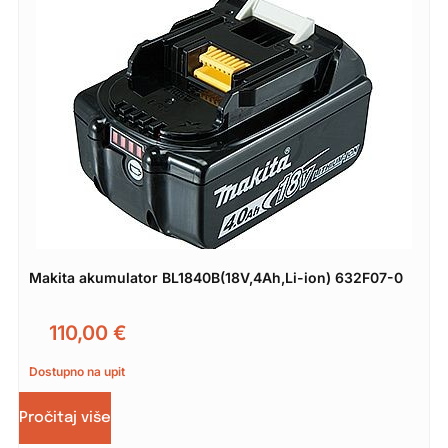
Makita akumulator BL1840B(18V,4Ah,Li-ion) 632F07-0
110,00
€
Dostupno na upit
Pročitaj više