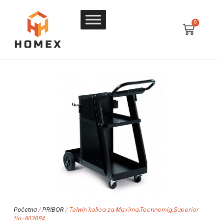
0
Početna
PRIBOR
/
/ Telwin kolica za:Maxima,Technomig,Superior
tig-803084