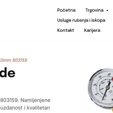
Početna
Trgovina
Usluge rušenja i iskopa
Kontakt
Karijera
140mm 803159
ode
 803159. Namijenjene
uzdanost i kvalitetan