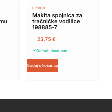
PRIBOR
Makita spojnica za
zmu
tračničke vodilice
198885-7
23,75
€
Odmah dostupno
Dodaj u košaricu