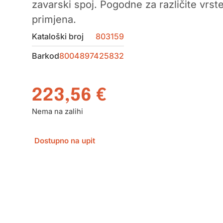
zavarski spoj. Pogodne za različite vrst
primjena.
Kataloški broj
803159
Barkod
8004897425832
223,56
€
Nema na zalihi
Dostupno na upit