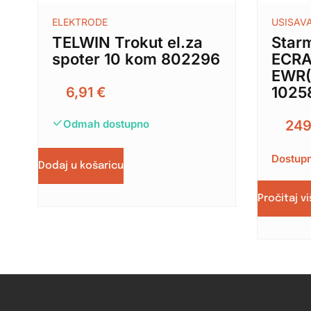
ELEKTRODE
USISAV
TELWIN Trokut el.za
Star
spoter 10 kom 802296
ECRA
EWR(
1025
6,91
€
Odmah dostupno
249
Dostupn
Dodaj u košaricu
Pročitaj v