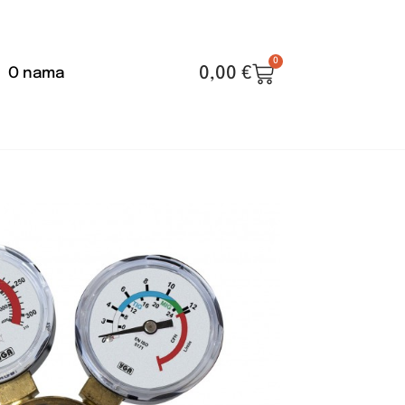
0
0,00
€
O nama