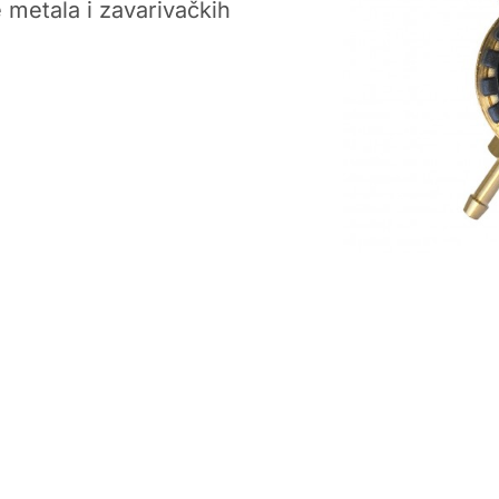
e metala i zavarivačkih