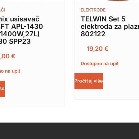
AČI
ELEKTRODE
mix usisavač
TELWIN Set 5
FT APL-1430
elektroda za pla
1400W,27L)
802122
80 SPP23
19,20
€
,00
€
Dostupno na upit
o na upit
Pročitaj više
iše