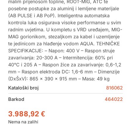
malim prijenosom topline, ROOT-MIG, ATC te
posebne postupke za aluminij i lemljene materijale
(AB PULSE i AB PoP). Inteligentna automatska
kontrola luka osigurava visoke performanse u svim
radnim uvjetima. U kompletu s VRD uređajem, MIG-
MAG gorionikom, stezaljkom za kabel i uzemljenje
te jedinicom za hlađenje vodom AQUA. TEHNIČKE
SPECIFIKACIJE: – Napon: 400 V – Raspon struje
zavarivanja: 20-300 A – Intermitencija: 60% pri
40°C i 205 A – Raspon žice za zavarivanje: 0,6-1,2
mm – Raspon elektroda DC: 1,6-6 mm – Dimenzije
(DxŠxV): 865 x 390 x 915 mm – Masa: 49 kg
Kataloški broj
816062
Barkod
464022
3.988,92
€
Nema na zalihi