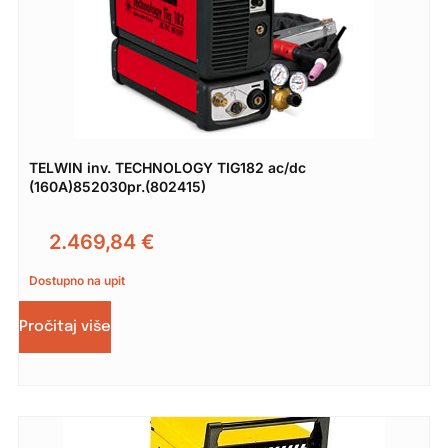
TELWIN inv. TECHNOLOGY TIG182 ac/dc
(160A)852030pr.(802415)
2.469,84
€
Dostupno na upit
Pročitaj više