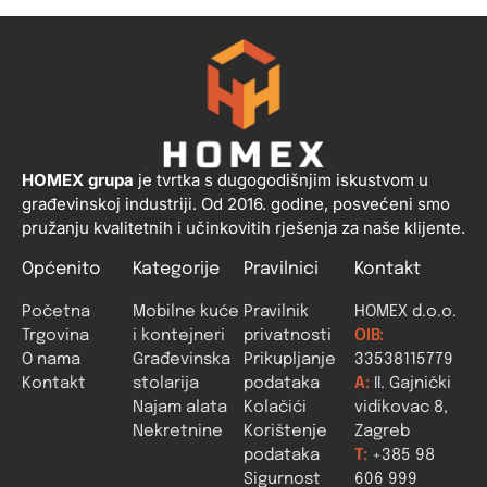
HOMEX grupa
je tvrtka s dugogodišnjim iskustvom u
građevinskoj industriji. Od 2016. godine, posvećeni smo
pružanju kvalitetnih i učinkovitih rješenja za naše klijente.
Općenito
Kategorije
Pravilnici
Kontakt
Početna
Mobilne kuće
Pravilnik
HOMEX d.o.o.
Trgovina
i kontejneri
privatnosti
OIB:
O nama
Građevinska
Prikupljanje
33538115779
Kontakt
stolarija
podataka
A:
II. Gajnički
Najam alata
Kolačići
vidikovac 8,
Nekretnine
Korištenje
Zagreb
podataka
T:
+385 98
Sigurnost
606 999