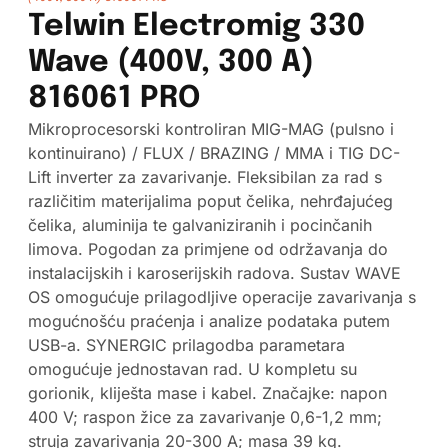
Telwin Electromig 330
Wave (400V, 300 A)
816061 PRO
Mikroprocesorski kontroliran MIG-MAG (pulsno i
kontinuirano) / FLUX / BRAZING / MMA i TIG DC-
Lift inverter za zavarivanje. Fleksibilan za rad s
različitim materijalima poput čelika, nehrđajućeg
čelika, aluminija te galvaniziranih i pocinčanih
limova. Pogodan za primjene od održavanja do
instalacijskih i karoserijskih radova. Sustav WAVE
OS omogućuje prilagodljive operacije zavarivanja s
mogućnošću praćenja i analize podataka putem
USB-a. SYNERGIC prilagodba parametara
omogućuje jednostavan rad. U kompletu su
gorionik, kliješta mase i kabel. Značajke: napon
400 V; raspon žice za zavarivanje 0,6-1,2 mm;
struja zavarivanja 20-300 A; masa 39 kg.