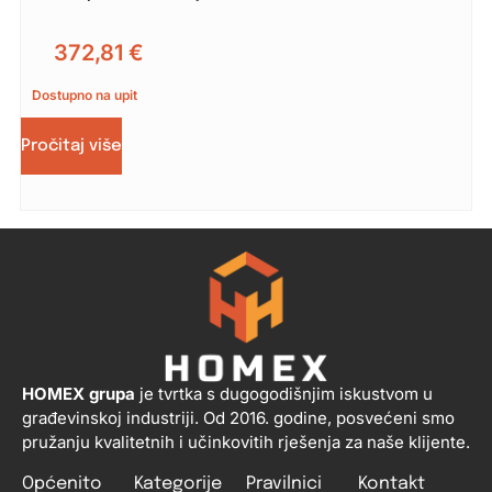
372,81
€
Dostupno na upit
Pročitaj više
HOMEX grupa
je tvrtka s dugogodišnjim iskustvom u
građevinskoj industriji. Od 2016. godine, posvećeni smo
pružanju kvalitetnih i učinkovitih rješenja za naše klijente.
Općenito
Kategorije
Pravilnici
Kontakt