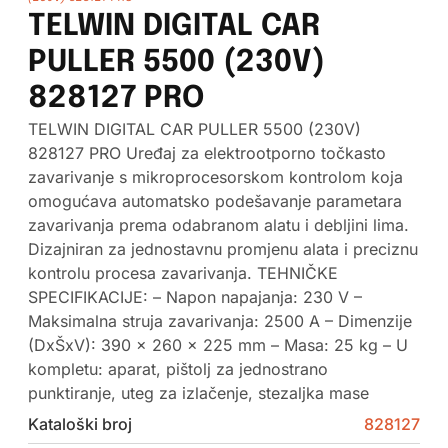
TELWIN DIGITAL CAR
PULLER 5500 (230V)
828127 PRO
TELWIN DIGITAL CAR PULLER 5500 (230V)
828127 PRO Uređaj za elektrootporno točkasto
zavarivanje s mikroprocesorskom kontrolom koja
omogućava automatsko podešavanje parametara
zavarivanja prema odabranom alatu i debljini lima.
Dizajniran za jednostavnu promjenu alata i preciznu
kontrolu procesa zavarivanja. TEHNIČKE
SPECIFIKACIJE: – Napon napajanja: 230 V –
Maksimalna struja zavarivanja: 2500 A – Dimenzije
(DxŠxV): 390 x 260 x 225 mm – Masa: 25 kg – U
kompletu: aparat, pištolj za jednostrano
punktiranje, uteg za izlačenje, stezaljka mase
Kataloški broj
828127