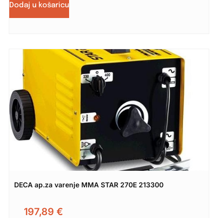
Dodaj u košaricu
DECA ap.za varenje MMA STAR 270E 213300
197,89
€