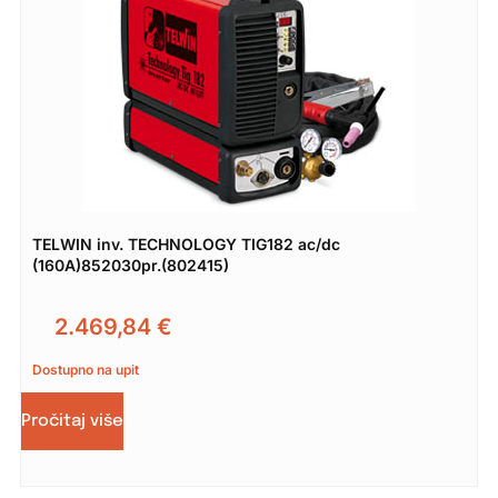
TELWIN inv. TECHNOLOGY TIG182 ac/dc
(160A)852030pr.(802415)
2.469,84
€
Dostupno na upit
Pročitaj više