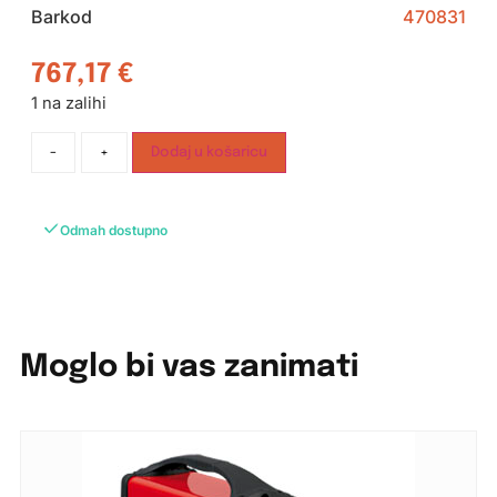
Barkod
470831
767,17
€
1 na zalihi
-
+
Dodaj u košaricu
Odmah dostupno
Moglo bi vas zanimati