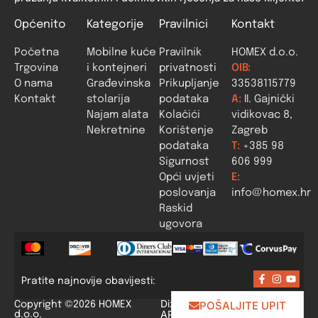
Općenito
Kategorije
Pravilnici
Kontakt
Početna
Mobilne kuće
Pravilnik
HOMEX d.o.o.
Trgovina
i kontejneri
privatnosti
OIB:
O nama
Građevinska
Prikupljanje
33538115779
Kontakt
stolarija
podataka
A:
II. Gajnički
Najam alata
Kolačići
vidikovac 8,
Nekretnine
Korištenje
Zagreb
podataka
T:
+385 98
Sigurnost
606 999
Opći uvjeti
E:
poslovanja
info@homex.hr
Raskid
ugovora
Pratite najnovije obavijesti:
Dizajn i izrada:
POŠALJITE UPIT
Copyright ©2026 HOMEX
APLIKACIJE
.HR
d.o.o.