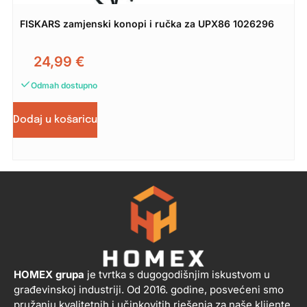
FISKARS zamjenski konopi i ručka za UPX86 1026296
24,99
€
Odmah dostupno
Dodaj u košaricu
HOMEX grupa
je tvrtka s dugogodišnjim iskustvom u
građevinskoj industriji. Od 2016. godine, posvećeni smo
pružanju kvalitetnih i učinkovitih rješenja za naše klijente.