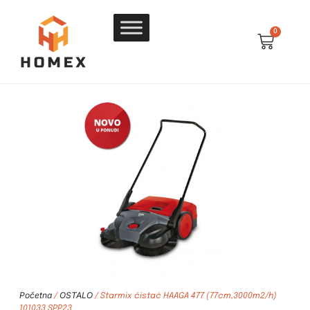
0
Početna
OSTALO
/
/ Starmix čistać HAAGA 477 (77cm,3000m2/h)
101033 SPP23