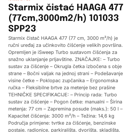
Starmix čistać HAAGA 477
(77cm,3000m2/h) 101033
SPP23
Starmix čistač HAAGA 477 (77 cm, 3000 m²/h) je
ručni uređaj za učinkovito čišćenje velikih površina.
Opremljen je iSweep Turbo sustavom čišćenja za
snažno uklanjanje prljavštine. ZNAČAJKE: – Turbo
sustav za čišćenje – Okrugla četka izbočena s obje
strane – Bočni valjak na jednoj strani – Podešavanje
visine četke – Poklopac zupčanika – Ergonomska
ručka – Fleksibilne brtve za metenje bez prašine
TEHNIČKE SPECIFIKACIJE: – Princip rada: Turbo
sustav za čišćenje – Pogon četke: manualni – Širina
metenja: 77 cm – Zapremina posude (maks.): 50 l –
Kapacitet čišćenja: 3000 m²/h – Težina: 14,6 kg
Područja primjene: tvrtke za čišćenje, benzinske
postaje, radionice, parkirališta, dvorišta, skladišta,