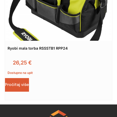
Ryobi mala torba RSSSTB1 RPP24
26,25
€
Dostupno na upit
Pročitaj više