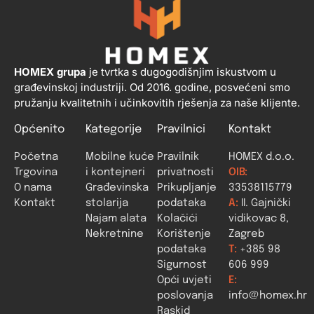
HOMEX grupa
je tvrtka s dugogodišnjim iskustvom u
građevinskoj industriji. Od 2016. godine, posvećeni smo
pružanju kvalitetnih i učinkovitih rješenja za naše klijente.
Općenito
Kategorije
Pravilnici
Kontakt
Početna
Mobilne kuće
Pravilnik
HOMEX d.o.o.
Trgovina
i kontejneri
privatnosti
OIB:
O nama
Građevinska
Prikupljanje
33538115779
Kontakt
stolarija
podataka
A:
II. Gajnički
Najam alata
Kolačići
vidikovac 8,
Nekretnine
Korištenje
Zagreb
podataka
T:
+385 98
Sigurnost
606 999
Opći uvjeti
E:
poslovanja
info@homex.hr
Raskid