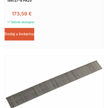
199137-9 PA25
173,59
€
Odmah dostupno
Dodaj u košaricu