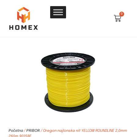
0
Početna
PRIBOR
/
/ Oregon najlonska nit YELLOW ROUNDLINE 2,0mm
260m 90158E