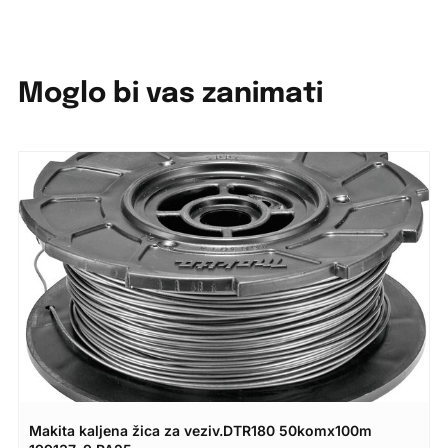
Moglo bi vas zanimati
Makita kaljena žica za veziv.DTR180 50komx100m