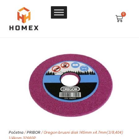
0
Početna
PRIBOR
/
/ Oregon brusni disk 145mm x4.7mm(3/8,404)
1/4kom 32660P