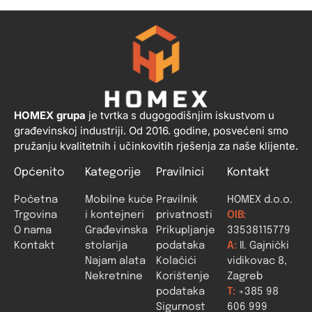
HOMEX grupa
je tvrtka s dugogodišnjim iskustvom u
građevinskoj industriji. Od 2016. godine, posvećeni smo
pružanju kvalitetnih i učinkovitih rješenja za naše klijente.
Općenito
Kategorije
Pravilnici
Kontakt
Početna
Mobilne kuće
Pravilnik
HOMEX d.o.o.
Trgovina
i kontejneri
privatnosti
OIB:
O nama
Građevinska
Prikupljanje
33538115779
Kontakt
stolarija
podataka
A:
II. Gajnički
Najam alata
Kolačići
vidikovac 8,
Nekretnine
Korištenje
Zagreb
podataka
T:
+385 98
Sigurnost
606 999