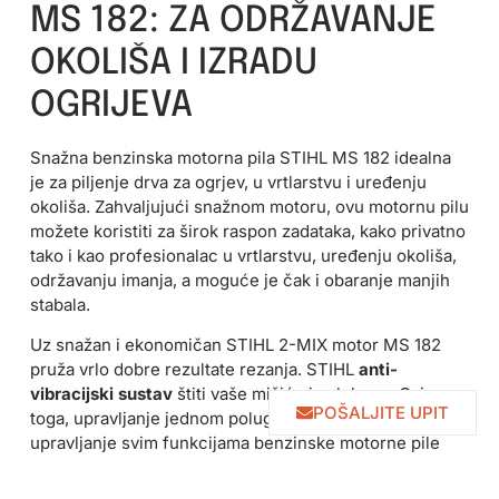
MS 182: ZA ODRŽAVANJE
OKOLIŠA I IZRADU
OGRIJEVA
Snažna benzinska motorna pila STIHL MS 182 idealna
je za piljenje drva za ogrjev, u vrtlarstvu i uređenju
okoliša. Zahvaljujući snažnom motoru, ovu motornu pilu
možete koristiti za širok raspon zadataka, kako privatno
tako i kao profesionalac u vrtlarstvu, uređenju okoliša,
održavanju imanja, a moguće je čak i obaranje manjih
stabala.
Uz snažan i ekonomičan STIHL 2-MIX motor MS 182
pruža vrlo dobre rezultate rezanja. STIHL
anti-
vibracijski sustav
štiti vaše mišiće i zglobove. Osim
POŠALJITE UPIT
toga, upravljanje jednom polugom omogućuje
upravljanje svim funkcijama benzinske motorne pile
samo jednom rukom. Rad korisnika također olakšava
stabilni graničnik s kandžama koji pomaže da pilu