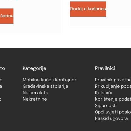
Dodaj u košaricu
ošaricu
to
Kategorije
Pravilnici
a
Mobilne kuće i kontejneri
Pravilnik privatn
a
Građevinska stolarija
Prikupljanje pod
Najam alata
Kolačići
t
Nekretnine
Korištenje poda
Sigurnost
Opći uvjeti posl
Raskid ugovora