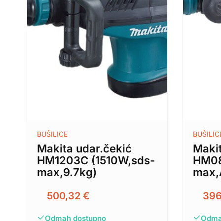
BUŠILICE
BUŠILIC
Makita udar.čekić
Makit
HM1203C (1510W,sds-
HM08
max,9.7kg)
max,
500,32
€
39
Odmah dostupno
Odma