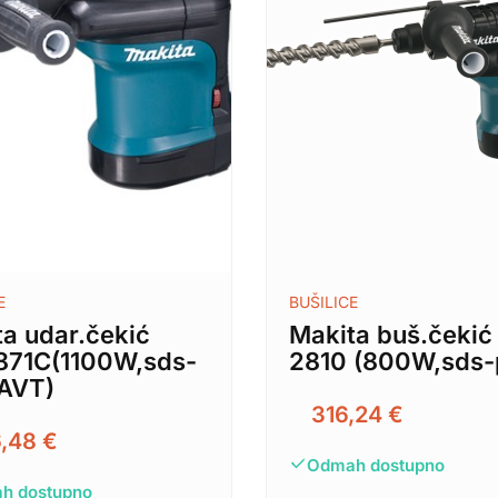
E
BUŠILICE
a udar.čekić
Makita buš.čekić
71C(1100W,sds-
2810 (800W,sds-
AVT)
316,24
€
6,48
€
Odmah dostupno
h dostupno