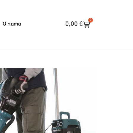
0
0,00
€
O nama