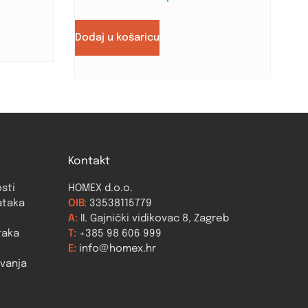
Dodaj u košaricu
Kontakt
osti
HOMEX d.o.o.
ataka
OIB:
33538115779
A:
II. Gajnički vidikovac 8, Zagreb
taka
T:
+385 98 606 999
E:
info@homex.hr
ovanja