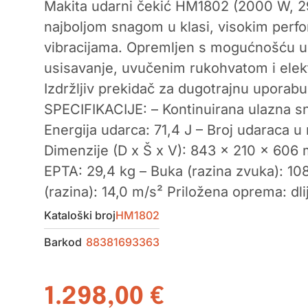
Makita udarni čekić HM1802 (2000 W, 29
najboljom snagom u klasi, visokim perf
vibracijama. Opremljen s mogućnošću u
usisavanje, uvučenim rukohvatom i ele
Izdržljiv prekidač za dugotrajnu upora
SPECIFIKACIJE: – Kontinuirana ulazna 
Energija udarca: 71,4 J – Broj udaraca u
Dimenzije (D x Š x V): 843 x 210 x 60
EPTA: 29,4 kg – Buka (razina zvuka): 108
(razina): 14,0 m/s² Priložena oprema: dlij
Kataloški broj
HM1802
Barkod
88381693363
1.298,00
€