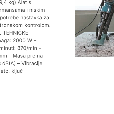
,4 kg) Alat s
ormansama i niskim
potrebe nastavka za
ktronskom kontrolom.
bu. TEHNIČKE
snaga: 2000 W –
 minuti: 870/min –
6 mm – Masa prema
 dB(A) – Vibracije
eto, ključ