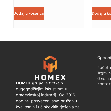
Dodaj u košaricu
Dodaj u k
Općeni
Početn
Trgovin
O nama
HOMEX grupa
je tvrtka s
Kontak
dugogodišnjim iskustvom u
građevinskoj industriji. Od 2016.
godine, posvećeni smo pružanju
kvalitetnih i učinkovitih rješenja za