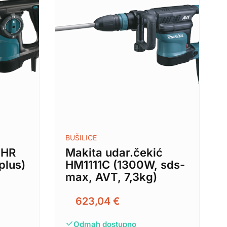
BUŠILICE
 HR
Makita udar.čekić
plus)
HM1111C (1300W, sds-
max, AVT, 7,3kg)
623,04
€
Odmah dostupno