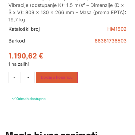
Vibracije (odstupanje K): 1,5 m/s² – Dimenzije (D x
Š x V): 809 x 130 x 266 mm – Masa (prema EPTA):
19,7 kg
Kataloški broj
HM1502
Barkod
88381736503
1.190,62
€
1 na zalihi
-
+
Dodaj u košaricu
Odmah dostupno