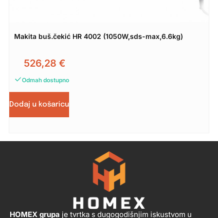
Makita buš.čekić HR 4002 (1050W,sds-max,6.6kg)
526,28
€
Odmah dostupno
Dodaj u košaricu
HOMEX grupa
je tvrtka s dugogodišnjim iskustvom u