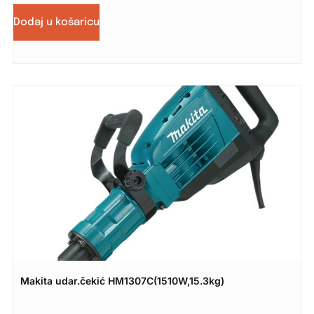
Dodaj u košaricu
Makita udar.čekić HM1307C(1510W,15.3kg)