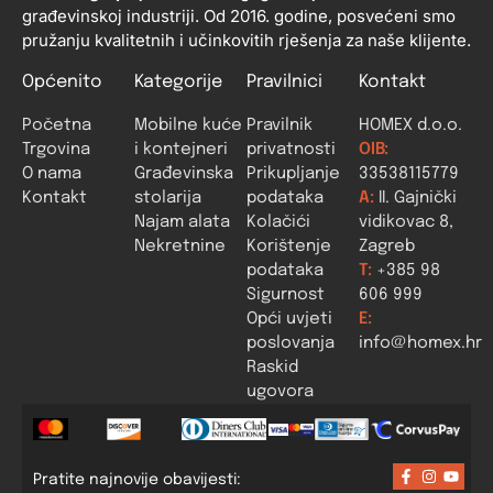
građevinskoj industriji. Od 2016. godine, posvećeni smo
pružanju kvalitetnih i učinkovitih rješenja za naše klijente.
Općenito
Kategorije
Pravilnici
Kontakt
Početna
Mobilne kuće
Pravilnik
HOMEX d.o.o.
Trgovina
i kontejneri
privatnosti
OIB:
O nama
Građevinska
Prikupljanje
33538115779
Kontakt
stolarija
podataka
A:
II. Gajnički
Najam alata
Kolačići
vidikovac 8,
Nekretnine
Korištenje
Zagreb
podataka
T:
+385 98
Sigurnost
606 999
Opći uvjeti
E:
poslovanja
info@homex.hr
Raskid
ugovora
Pratite najnovije obavijesti: