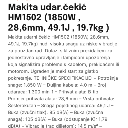
Makita udar.čekić
HM1502 (1850W ,
28,6mm, 49.1J , 19.7kg )
Makita udarni čekić HM1502 (1850W, 28,6mm,
49.1J, 19.7kg) nudi visoku snagu uz niske vibracije
za pouzdan rad. Dolazi s kliznim prekidačem za
jednostavno upravljanje i lampicom upozorenja
koja signalizira probleme s kabelom, prekidačem ili
motorom. Ugrađen je meki start za glatko
pokretanje. TEHNIČKE SPECIFIKACIJE: – Potrošnja
snage: 1.850 W – Duljina kabela: 4,0 m – Broj
udaraca: 1.300 min-1 – Prihvat alata: B-tip –
Promjer prihvata alata: 28,6 mm – Vrsta prihvata:
Šesterokutan – Snaga pojedinog udarca: 49,1 J –
Buka (zvučni tlak): 85 dB(A) – Buka (zvučna
snaga): 105 dB(A) – Buka (odstupanje K): 1,79
dB(A) – Vibracije (rad dlijetom): 14,5 m/s² –