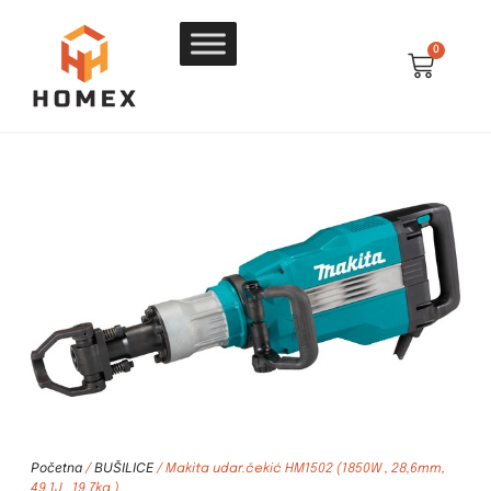
0
Početna
BUŠILICE
/
/ Makita udar.čekić HM1502 (1850W , 28,6mm,
49.1J , 19.7kg )