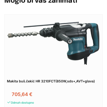
Moglo bi vas zanimati
Makita buš.čekić HR 3210FCT(850W,sds+,AVT+glava)
705,64
€
Odmah dostupno